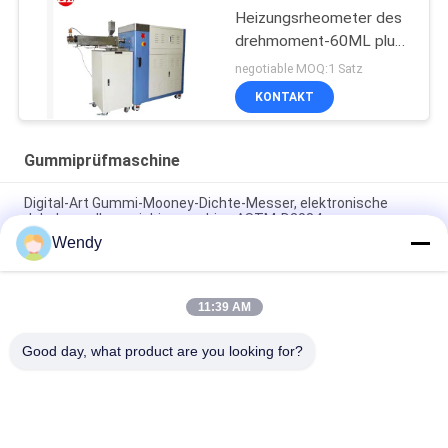
Heizungsrheometer des
drehmoment-60ML plus
Mischer-Drehmoment-
negotiable MOQ:1 Satz
Strecke 0-300Nm
KONTAKT
Gummiprüfmaschine
Digital-Art Gummi-Mooney-Dichte-Messer, elektronische
dehnbare allgemeinhinmaschine ASTM-D2084
Wendy
Labor benutzte einzelnes Chip-Steuerrheometer-
Gummiprüfmaschine ohne Rotor
11:39 AM
Elektronische Charpy Auswirkungs-mechanische
Prüfmaschine IS0 180 für Gummiplastik
Good day, what product are you looking for?
Beliebte Kategorien
Alle
Vulkanisierungspresse-