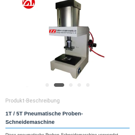
ZITAT
VR
SHOW
SITEMAP
PRIVACY
POLICY
Produkt-Beschreibung
1T / 5T Pneumatische Proben-
Schneidemaschine
Diese pneumatische Proben-Schneidemaschine verwendet