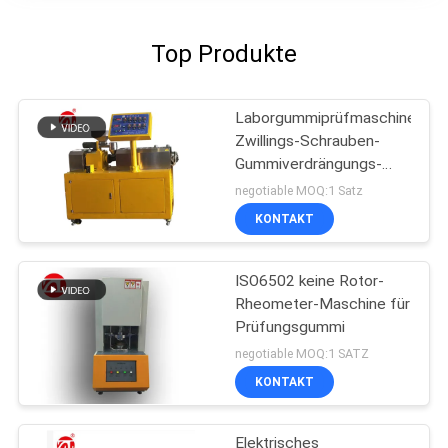
Top Produkte
Laborgummiprüfmaschine-
Zwillings-Schrauben-
Gummiverdrängungs-
Maschine für PVC-PC-
negotiable MOQ:1 Satz
PA
KONTAKT
ISO6502 keine Rotor-
Rheometer-Maschine für
Prüfungsgummi
negotiable MOQ:1 SATZ
KONTAKT
Elektrisches