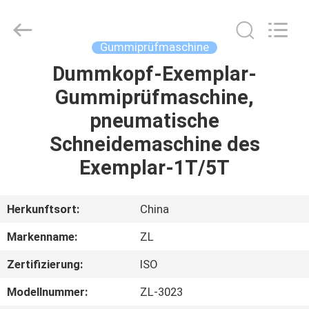
Instrument
Technology
Co.,
Ltd..
All
Gummiprüfmaschine
Rights
Reserved.
Dummkopf-Exemplar-
HAUS
Gummiprüfmaschine,
PRODUKTE
pneumatische
Schneidemaschine des
VIDEOS
Exemplar-1T/5T
ÜBER
Herkunftsort:
China
UNS
Markenname:
ZL
Zertifizierung:
ISO
FABRIK-
AUSFLUG
Modellnummer:
ZL-3023