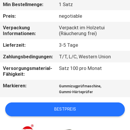
Min Bestellmenge:
1 Satz
QUALITÄTSKONTROLLE
Preis:
negotiable
Verpackung
Verpackt im Holzetui
TRETEN
Informationen:
(Räucherung frei)
SIE
Lieferzeit:
3-5 Tage
MIT
Zahlungsbedingungen:
T/T, L/C, Western Union
UNS
Versorgungsmaterial-
Satz 100 pro Monat
IN
Fähigkeit:
VERBINDUNG
Markieren:
,
Gummizugprüfmaschine
Gummi-Härteprüfer
NACHRICHTEN
BESTPREIS
FORDERN
SIE EIN