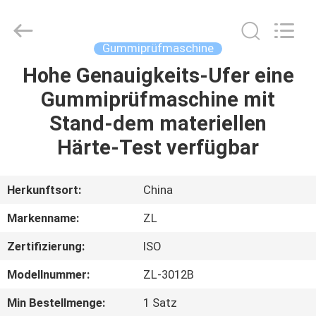
Instrument
Technology
Co.,
Ltd..
All
Gummiprüfmaschine
Rights
Reserved.
Hohe Genauigkeits-Ufer eine
HAUS
Gummiprüfmaschine mit
PRODUKTE
Stand-dem materiellen
Härte-Test verfügbar
VIDEOS
Herkunftsort:
China
ÜBER
Markenname:
ZL
UNS
Zertifizierung:
ISO
FABRIK-
Modellnummer:
ZL-3012B
AUSFLUG
Min Bestellmenge:
1 Satz