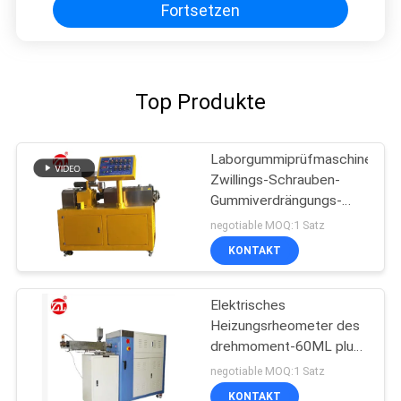
Fortsetzen
Top Produkte
Laborgummiprüfmaschine-
Zwillings-Schrauben-
Gummiverdrängungs-
Maschine für PVC-PC-
negotiable MOQ:1 Satz
PA
KONTAKT
Elektrisches
Heizungsrheometer des
drehmoment-60ML plus
Mischer-Drehmoment-
negotiable MOQ:1 Satz
Strecke 0-300Nm
KONTAKT