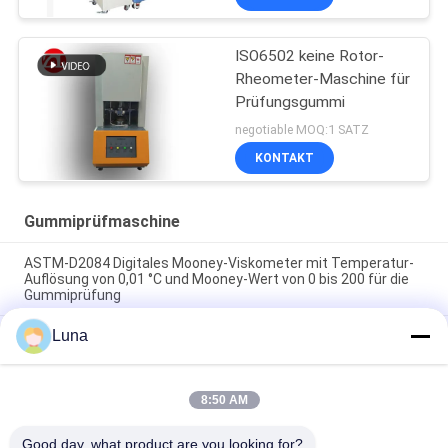
ISO6502 keine Rotor-
Rheometer-Maschine für
Prüfungsgummi
negotiable MOQ:1 SATZ
KONTAKT
Gummiprüfmaschine
ASTM-D2084 Digitales Mooney-Viskometer mit Temperatur-
Auflösung von 0,01 °C und Mooney-Wert von 0 bis 200 für die
Gummiprüfung
Luna
Labor benutzte einzelnes Chip-Steuerrheometer-
Gummiprüfmaschine ohne Rotor
ISO 180 Digital Charpy Impact Tester mit
8:50 AM
Schlaggeschwindigkeit von 3,5 m/s und Abstand von Zentrum
zu Zentrum von 335 mm
Good day, what product are you looking for?