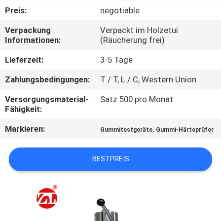
Preis:
negotiable
QUALITÄTSKONTROLLE
Verpackung
Verpackt im Holzetui
Informationen:
(Räucherung frei)
TRETEN
Lieferzeit:
3-5 Tage
SIE
Zahlungsbedingungen:
T / T, L / C, Western Union
MIT
Versorgungsmaterial-
Satz 500 pro Monat
UNS
Fähigkeit:
IN
Markieren:
,
Gummitestgeräte
Gummi-Härteprüfer
VERBINDUNG
BESTPREIS
NACHRICHTEN
FORDERN
SIE EIN