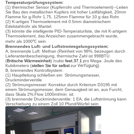
Temperaturprüfungssystem:
(
1
)
thermischer Sensor
(
Kupferrohr und Thermoelement
)
--Leiten
Sie Bau des metallischen Kupfers mit hoher
Leitfähigkeit, 20mm
Flamme für g-Rohr 1,75, 125mm Flamme für 10 g das Rohr.
(
2
)
K-artiges Thermoelement mit 0.5mm diametrischem
Edelstahlrohr als Mantel.
(
3
)
könnte die intelligente PID-Temperaturliste, die mit K-artigem
Thermoelement, das Anzeichen zusammengebracht wurde,
mehr als 1000℃ sein
.
Brennendes Luft- und Luftstromregelungssystem:
A,
brennende Luft
:
Methan
(
Reinheit von 98%
,
bezeugen durch
Lieferantenbescheinigung
,
thermische Zahl ist 998BTU
(
Britische Wärmeeinheit
)
/cubic
feet.37.1
pro Mega- Joule des
Kubikmeters
(
stellen Sie
für
selbst
zur
Verfügung
)
.
B,
brennendes Kontrollsystem
:
(
1
)
Hauptleitung schließen ein: Strömungsmesser
,
Druckminderventile
(
2
)
Strömungsmesser
:
Korrektur durch Kriterium D3195 mit
einem Strömungsmesser, dem Genauigkeit ist an, aus Furcht,
dass Skala 2%.Flow 1000ml/min. ist.
(
3
)
brennende Druckminderventile
:
1 EA
,
die Luftströmung kann
Verschiebung zu einem Zoll 10 Pfund/Würfel sein.