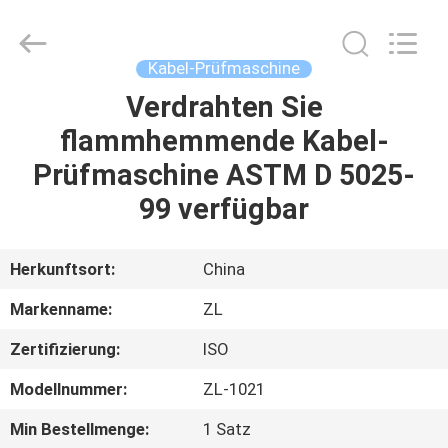
Instrument
Technology
Co.,
Ltd..
All
Kabel-Prüfmaschine
Rights
Reserved.
Verdrahten Sie
HAUS
flammhemmende Kabel-
PRODUKTE
Prüfmaschine ASTM D 5025-
99 verfügbar
VIDEOS
Herkunftsort:
China
ÜBER
Markenname:
ZL
UNS
Zertifizierung:
ISO
FABRIK-
Modellnummer:
ZL-1021
AUSFLUG
Min Bestellmenge:
1 Satz