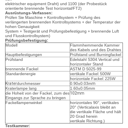
elektrischer equipment Draht) und 1100 (der Probestück
orientierte brennende Test horizontal/FT2)
Ausrüstungs-Verfassen:
Prüfen Sie Maschine + Kontrollsystem + Prüfung des
verlängerten brennenden Kontrollsystems + der Temperatur der
hohen Genauigkeit
System + Testgerät und Prüfungsbefestigung + brennende Luft
und Flusskontrollsystem)
Prüfungsbefestigung:
Modell
Flammhemmende Kammer
des Kabels und des Drahtes
Hauptbefestigungen
Prüfstand und Burningfackel
Prüfstand
Edelstahl S304.Vertical und
horizontaler Stand
brennende Fackel
ASTM D 5025-99
Standardenergie
vertikale Fackel
:
500W
horizontale Fackel
:
225W
Krater
durchmesser
0.90±0.03m
m
Kraterlampe lang
1.60±0.05mm
die Hoheit von der Fackel, zum des
102mm
Eingangs zur Sprache zu bringen
Fackellampenwinkel
horizontales 90°, vertikales
20° (
Verticalaxis
bleibt an
die vertikale Fläche und hält
20 Grad herein
vertikale Richtung.)
Testkammer: