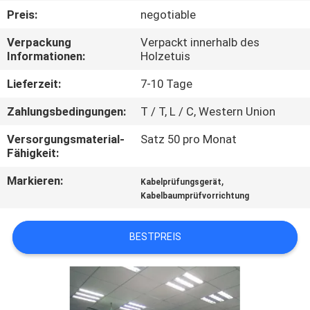
Preis:
negotiable
QUALITÄTSKONTROLLE
Verpackung
Verpackt innerhalb des
Informationen:
Holzetuis
TRETEN
Lieferzeit:
7-10 Tage
SIE
Zahlungsbedingungen:
T / T, L / C, Western Union
MIT
Versorgungsmaterial-
Satz 50 pro Monat
UNS
Fähigkeit:
IN
Markieren:
,
Kabelprüfungsgerät
VERBINDUNG
Kabelbaumprüfvorrichtung
NACHRICHTEN
BESTPREIS
FORDERN
SIE EIN