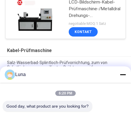
LCD-Bildschirm-Kabel-
Prüfmaschine-/Metalldraht-
Drehungs-
Prüfvorrichtungs-
negotiable MOQ:1 Satz
Einweg- und
KONTAKT
bidirektionales Verdrehen
Kabel-Prüfmaschine
Salz-Wasserbad-Splintloch-Prüfvorrichtung, zum von
Splintlöchern von emaillierten Drähten zu prüfen
Luna
ASTM D149 IEC 60243 Spannungsausfallprüfer Maschine
Isoliermaterial Spannungsausfallprüfgerät
6:20 PM
IEC 60068-2 ISO 5344 Sinusoidal Vibration Test Maschine
Preis Un38.3 Batterie Vibration Testtisch
Good day, what product are you looking for?
Beliebte Kategorien
Alle