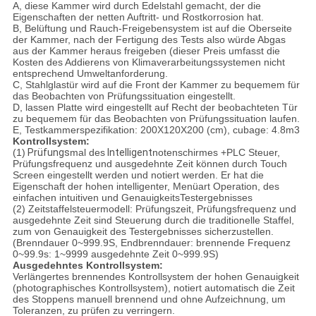
A,
diese Kammer wird durch Edelstahl gemacht, der die
Eigenschaften der netten Auftritt- und Rost
korrosion
hat
.
B,
Belüftung und Rauch-Freigebensystem ist auf die Oberseite
der Kammer, nach der Fertigung des Tests also würde Abgas
aus der Kammer heraus freigeben (dieser Preis umfasst die
Kosten des Addierens von Klima
verarbeitungssystemen
nicht
entsprechend Umweltanforderung.
C,
Stahlglastür wird auf die Front der Kammer zu bequemem für
das Beobachten von Prüfungssituation eingestellt.
D,
lassen Platte wird eingestellt auf Recht der beobachteten Tür
zu bequemem für das Beobachten von Prüfungssituation laufen.
E,
Testkammerspezifikation
:
200X120X200
(
cm
),
cubage
:
4.8m3
Kontrollsystem:
(
1
)
Prüfungs
mal
des
Intelligent
notenschirmes
+PLC Steuer,
Prüfungsfrequenz und ausgedehnte Zeit können durch Touch
Screen eingestellt werden und notiert werden. Er hat die
Eigenschaft der hohen intelligenter, Menüart Operation, des
einfachen intuitiven und GenauigkeitsTestergebnisses
(
2
)
Zeitstaffelsteuermodell
:
Prüfungszeit, Prüfungsfrequenz und
ausgedehnte Zeit sind Steuerung durch die traditionelle Staffel,
zum von Genauigkeit des
Testergebnisses
sicherzustellen
.
(Brenndauer 0~999.9S, Endbrenndauer: brennende Frequenz
0~99.9s: 1~9999 ausgedehnte Zeit 0~999.9S)
Ausgedehntes Kontrollsystem:
Verlängertes brennendes Kontrollsystem der hohen Genauigkeit
(
photographisches Kontrollsystem
),
notiert automatisch die
Zeit
des Stoppens manuell brennend und ohne Aufzeichnung, um
Toleranzen, zu prüfen zu verringern.