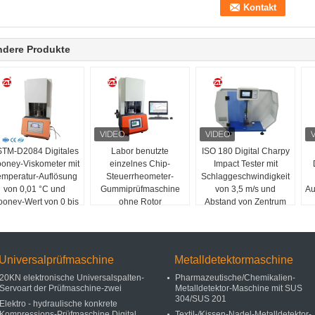
ndere Produkte
TM-D2084 Digitales
Labor benutzte
ISO 180 Digital Charpy
oney-Viskometer mit
einzelnes Chip-
Impact Tester mit
emperatur-Auflösung
Steuerrheometer-
Schlaggeschwindigkeit
von 0,01 °C und
Gummiprüfmaschine
von 3,5 m/s und
Au
oney-Wert von 0 bis
ohne Rotor
Abstand von Zentrum
200 für die
zu Zentrum von 335
Gummiprüfung
mm
Universalprüfmaschine
Metalldetektormaschine
20KN elektronische Universalspalten-
Pharmazeutische/Chemikalien-
Servoart der Prüfmaschine-zwei
Metalldetektor-Maschine mit SUS
304/SUS 201
Elektro - hydraulische konkrete
Kompressions-Prüfmaschine Digital
Textil-/Kissen-Nadel-Metalldetektor-