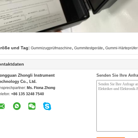
,
,
röße und Tag:
Gummizugprüfmaschine
Gummitestgeräte
Gummi-Härteprüfer
ontaktdaten
ongguan Zhongli Instrument
Senden Sie Ihre Anfra
echnology Co., Ltd.
nsprechpartner:
Ms. Fiona Zhong
elefon:
+86 135 3248 7540