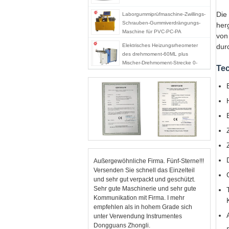
Die
Laborgummiprüfmaschine-Zwillings-
Schrauben-Gummiverdrängungs-
her
Maschine für PVC-PC-PA
von
Elektrisches Heizungsrheometer
dur
des drehmoment-60ML plus
Mischer-Drehmoment-Strecke 0-
Te
300Nm
Außergewöhnliche Firma. Fünf-Sterne!!!
Versenden Sie schnell das Einzelteil
und sehr gut verpackt und geschützt.
Sehr gute Maschinerie und sehr gute
Kommunikation mit Firma. I mehr
empfehlen als in hohem Grade sich
unter Verwendung Instrumentes
Dongguans Zhongli.