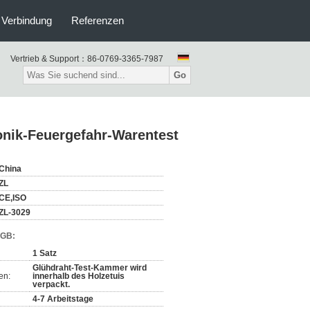
n Verbindung
Referenzen
Vertrieb & Support：
86-0769-3365-7987
Go
onik-Feuergefahr-Warentest
China
ZL
CE,ISO
ZL-3029
AGB:
1 Satz
Glühdraht-Test-Kammer wird
en:
innerhalb des Holzetuis
verpackt.
4-7 Arbeitstage