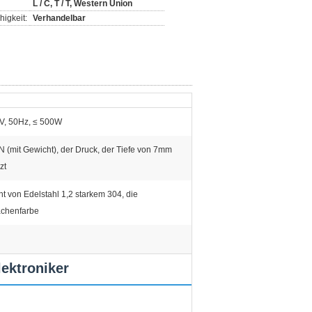
L / C, T / T, Western Union
igkeit:
Verhandelbar
, 50Hz, ≤ 500W
N (mit Gewicht), der Druck, der Tiefe von 7mm
zt
t von Edelstahl 1,2 starkem 304, die
ächenfarbe
ektroniker