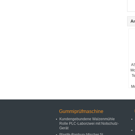
A
AS
Mo
T
Mo
Gummiprüfmaschine
Kundengebundene Walzenmühle
Rolle PLC-Laborzwei mit Notschutz-
Gerät
Plastik-Banbury Mischer 5L,