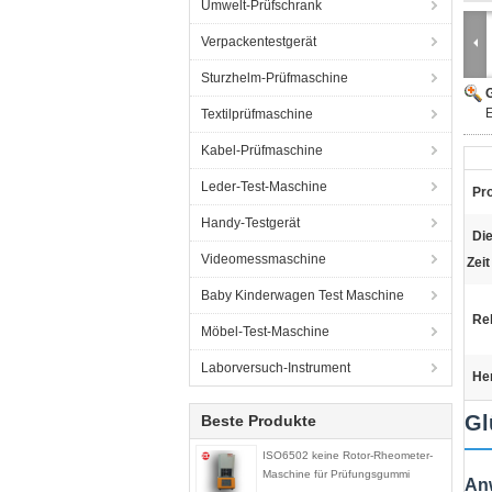
Umwelt-Prüfschrank
Verpackentestgerät
Sturzhelm-Prüfmaschine
G
E
Textilprüfmaschine
Kabel-Prüfmaschine
Leder-Test-Maschine
Pr
Handy-Testgerät
Di
Videomessmaschine
Zeit
Baby Kinderwagen Test Maschine
Rel
Möbel-Test-Maschine
Laborversuch-Instrument
He
Gl
Beste Produkte
ISO6502 keine Rotor-Rheometer-
Maschine für Prüfungsgummi
An