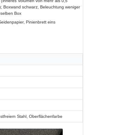
(inneres Volumen von mehr als 0,5
n); Boxwand schwarz, Beleuchtung weniger
rselben Box
Seidenpapier, Pinienbrett eins
ostfreiem Stahl, Oberflächenfarbe