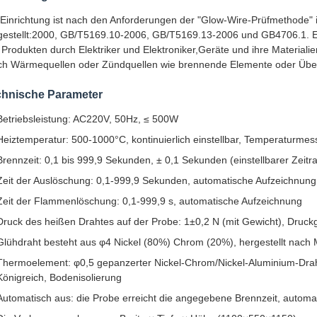
 Einrichtung ist nach den Anforderungen der "Glow-Wire-Prüfmethode" 
gestellt:2000, GB/T5169.10-2006, GB/T5169.13-2006 und GB4706.1. Es 
 Produkten durch Elektriker und Elektroniker,Geräte und ihre Materiali
ch Wärmequellen oder Zündquellen wie brennende Elemente oder Überla
chnische Parameter
Betriebsleistung: AC220V, 50Hz, ≤ 500W
Heiztemperatur: 500-1000°C, kontinuierlich einstellbar, Temperaturme
Brennzeit: 0,1 bis 999,9 Sekunden, ± 0,1 Sekunden (einstellbarer Zeit
Zeit der Auslöschung: 0,1-999,9 Sekunden, automatische Aufzeichnung
Zeit der Flammenlöschung: 0,1-999,9 s, automatische Aufzeichnung
Druck des heißen Drahtes auf der Probe: 1±0,2 N (mit Gewicht), Druck
Glühdraht besteht aus φ4 Nickel (80%) Chrom (20%), hergestellt nach
Thermoelement: φ0,5 gepanzerter Nickel-Chrom/Nickel-Aluminium-Draht
Königreich, Bodenisolierung
Automatisch aus: die Probe erreicht die angegebene Brennzeit, autom