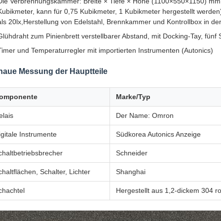
Die Verbrennungskammer: Breite × Tiefe × Höhe (1100×550×1150) mm 
Kubikmeter, kann für 0,75 Kubikmeter, 1 Kubikmeter hergestellt werde
als 20lx,Herstellung von Edelstahl, Brennkammer und Kontrollbox in de
Glühdraht zum Pinienbrett verstellbarer Abstand, mit Docking-Tay, fünf 
Timer und Temperaturregler mit importierten Instrumenten (Autonics)
naue Messung der Hauptteile
omponente
Marke/Typ
elais
Der Name: Omron
igitale Instrumente
Südkorea Autonics Anzeige
chaltbetriebsbrecher
Schneider
chaltflächen, Schalter, Lichter
Shanghai
chachtel
Hergestellt aus 1,2-dickem 304 r