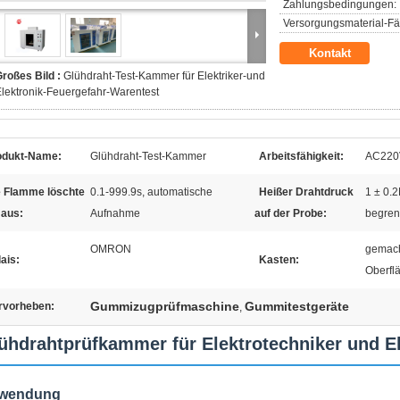
Zahlungsbedingungen:
Versorgungsmaterial-Fäh
Kontakt
roßes Bild :
Glühdraht-Test-Kammer für Elektriker-und
lektronik-Feuergefahr-Warentest
odukt-Name:
Glühdraht-Test-Kammer
Arbeitsfähigkeit:
AC220V
e Flamme löschte
0.1-999.9s, automatische
Heißer Drahtdruck
1 ± 0.2
 aus:
Aufnahme
auf der Probe:
begren
OMRON
gemach
ais:
Kasten:
Oberfl
Gummizugprüfmaschine
Gummitestgeräte
rvorheben:
,
ühdrahtprüfkammer für Elektrotechniker und El
wendung