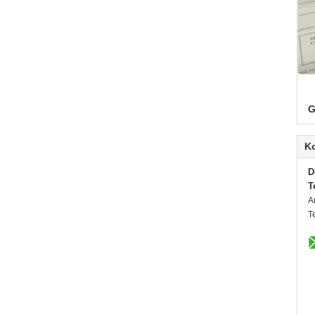
G
K
D
T
A
T