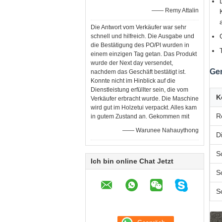
—— Remy Attalin
Die Antwort vom Verkäufer war sehr
schnell und hilfreich. Die Ausgabe und
die Bestätigung des PO/PI wurden in
einem einzigen Tag getan. Das Produkt
wurde der Next day versendet,
Ge
nachdem das Geschäft bestätigt ist.
Konnte nicht im Hinblick auf die
Dienstleistung erfüllter sein, die vom
K
Verkäufer erbracht wurde. Die Maschine
wird gut im Holzetui verpackt. Alles kam
R
in gutem Zustand an. Gekommen mit
—— Warunee Nahauythong
D
S
Ich bin online Chat Jetzt
S
S