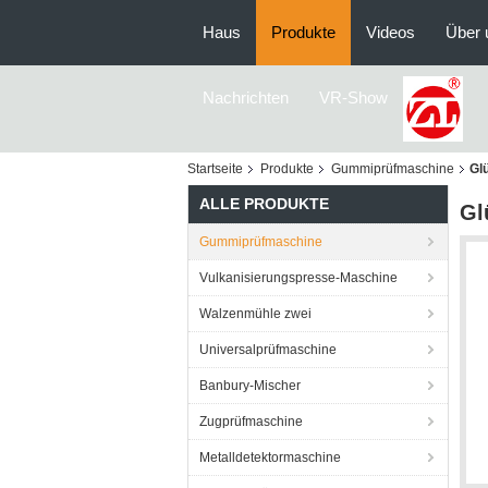
Haus
Produkte
Videos
Über 
Nachrichten
VR-Show
Startseite
Produkte
Gummiprüfmaschine
Gl
ALLE PRODUKTE
Gl
Gummiprüfmaschine
Vulkanisierungspresse-Maschine
Walzenmühle zwei
Universalprüfmaschine
Banbury-Mischer
Zugprüfmaschine
Metalldetektormaschine