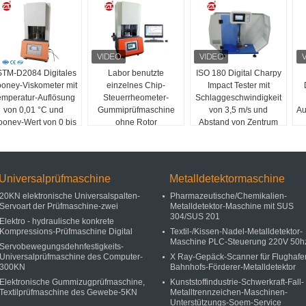
TM-D2084 Digitales
Labor benutzte
ISO 180 Digital Charpy
oney-Viskometer mit
einzelnes Chip-
Impact Tester mit
emperatur-Auflösung
Steuerrheometer-
Schlaggeschwindigkeit
von 0,01 °C und
Gummiprüfmaschine
von 3,5 m/s und
Au
oney-Wert von 0 bis
ohne Rotor
Abstand von Zentrum
200 für die
zu Zentrum von 335
Gummiprüfung
mm
Universalprüfmaschine
Metalldetektormaschine
20KN elektronische Universalspalten-
Pharmazeutische/Chemikalien-
Servoart der Prüfmaschine-zwei
Metalldetektor-Maschine mit SUS
304/SUS 201
Elektro - hydraulische konkrete
Kompressions-Prüfmaschine Digital
Textil-/Kissen-Nadel-Metalldetektor-
Maschine PLC-Steuerung 220V 50h
Servobewegungsdehnfestigkeits-
Universalprüfmaschine des Computer-
X Ray-Gepäck-Scanner für Flughafe
300KN
Bahnhofs-Förderer-Metalldetektor
Elektronische Gummizugprüfmaschine,
Kunststoffindustrie-Schwerkraft-Fall-
Textilprüfmaschine des Gewebe-5KN
Metalltrennzeichen-Maschinen-
Unterstützungs-Soem-Service