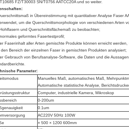
T10685 FZ/T30003 SN/T0756 AATCC20A und so weiter.
enschaften:
Querschnittsmaß in Übereinstimmung mit quantitativer Analyse Faser
verwendet, um die Querschnittsmorphologie von verschiedenen Arten v
 Hohlfasern und Querschnittsflächemaß zu beobachten;
anormales geformtes Fasertestprofil;
der Faserinhalt aller Arten gemischte Produkte können erreicht werden
 den Bereich der einzelnen Faser in gemischten Produkten analysiert;
der Gebrauch von Berufsanalyse-Software, die Daten und die Aussagen
ndardberichte.
hnische Parameter:
eitsmodus
Manuelles Maß, automatisches Maß, Mehrpunkt
Automatische statistische Analyse, Berichtsdruck
rüstungsstruktur
Computer, industrielle Kamera, Mikroskop
sbereich
0-200um
genauigkeit
0.1um
omversorgung
AC220V 50Hz 100W
ße
× 500 × 1200 600mm