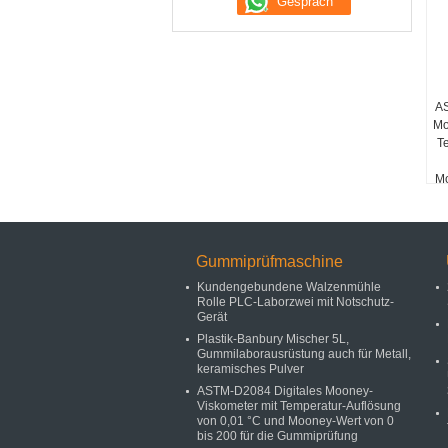
AS
Mo
T
Mo
Gummiprüfmaschine
Kundengebundene Walzenmühle
Rolle PLC-Laborzwei mit Notschutz-
Gerät
Plastik-Banbury Mischer 5L,
Gummilaborausrüstung auch für Metall,
keramisches Pulver
ASTM-D2084 Digitales Mooney-
Viskometer mit Temperatur-Auflösung
von 0,01 °C und Mooney-Wert von 0
bis 200 für die Gummiprüfung