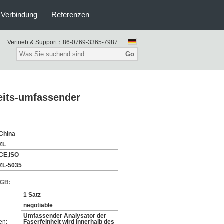
n Verbindung
Referenzen
Vertrieb & Support：
86-0769-3365-7987
Go
eits-umfassender
China
ZL
CE,ISO
ZL-5035
AGB:
1 Satz
negotiable
Umfassender Analysator der
en:
Faserfeinheit wird innerhalb des