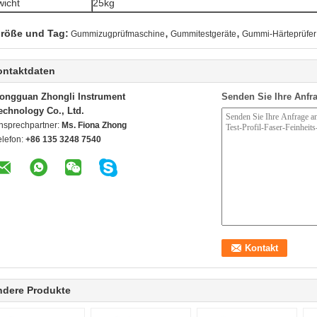
icht
25kg
,
,
röße und Tag:
Gummizugprüfmaschine
Gummitestgeräte
Gummi-Härteprüfer
ontaktdaten
ongguan Zhongli Instrument
Senden Sie Ihre Anfra
echnology Co., Ltd.
nsprechpartner:
Ms. Fiona Zhong
elefon:
+86 135 3248 7540
ndere Produkte