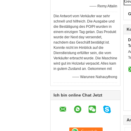
Gew
—— Remy Attalin
G
Die Antwort vom Verkäufer war sehr
schnell und hilfreich. Die Ausgabe und
die Bestätigung des PO/PI wurden in
K
einem einzigen Tag getan. Das Produkt
wurde der Next day versendet,
D
nachdem das Geschäft bestätigt ist.
T
Konnte nicht im Hinblick auf die
A
Dienstleistung erfüllter sein, die vom
T
Verkäufer erbracht wurde. Die Maschine
wird gut im Holzetui verpackt. Alles kam
in gutem Zustand an. Gekommen mit
—— Warunee Nahauythong
Ich bin online Chat Jetzt
A