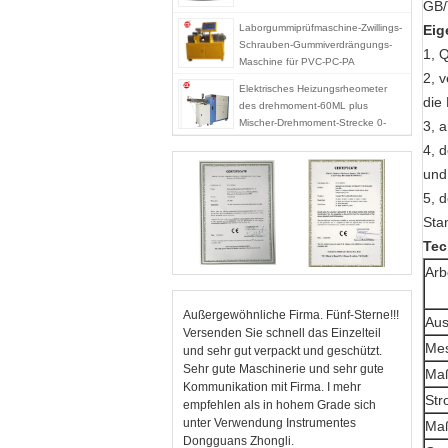
GB/
Laborgummiprüfmaschine-Zwillings-
Eig
Schrauben-Gummiverdrängungs-
1, 
Maschine für PVC-PC-PA
2, 
Elektrisches Heizungsrheometer
die
des drehmoment-60ML plus
Mischer-Drehmoment-Strecke 0-
3, 
300Nm
4, 
und
5, 
Sta
Tec
Arb
Außergewöhnliche Firma. Fünf-Sterne!!!
Aus
Versenden Sie schnell das Einzelteil
Mes
und sehr gut verpackt und geschützt.
Sehr gute Maschinerie und sehr gute
Maß
Kommunikation mit Firma. I mehr
Str
empfehlen als in hohem Grade sich
unter Verwendung Instrumentes
Ma
Dongguans Zhongli.