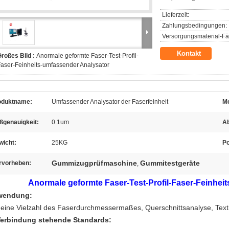
Lieferzeit:
Zahlungsbedingungen:
Versorgungsmaterial-Fäh
Kontakt
roßes Bild :
Anormale geformte Faser-Test-Profil-
aser-Feinheits-umfassender Analysator
oduktname:
Umfassender Analysator der Faserfeinheit
Me
ßgenauigkeit:
0.1um
A
wicht:
25KG
Po
Gummizugprüfmaschine
Gummitestgeräte
rvorheben:
,
Anormale geformte Faser-Test-Profil-Faser-Feinhei
wendung:
 eine Vielzahl des Faserdurchmessermaßes, Querschnittsanalyse, Textil
Verbindung stehende Standards: