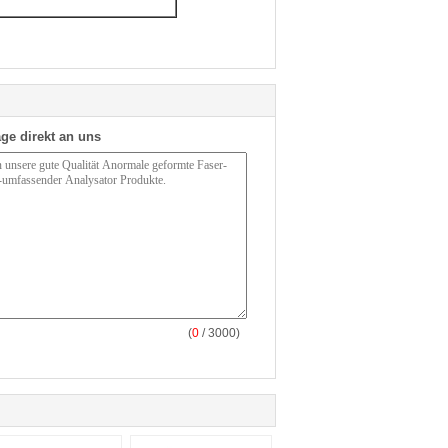
ge direkt an uns
(
0
/ 3000)