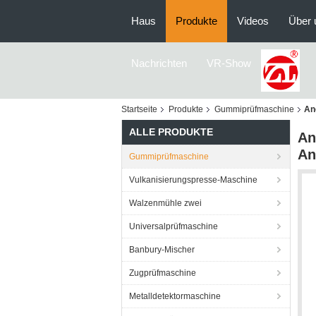
Haus
Produkte
Videos
Über 
Nachrichten
VR-Show
Startseite
Produkte
Gummiprüfmaschine
An
ALLE PRODUKTE
An
An
Gummiprüfmaschine
Vulkanisierungspresse-Maschine
Walzenmühle zwei
Universalprüfmaschine
Banbury-Mischer
Zugprüfmaschine
Metalldetektormaschine