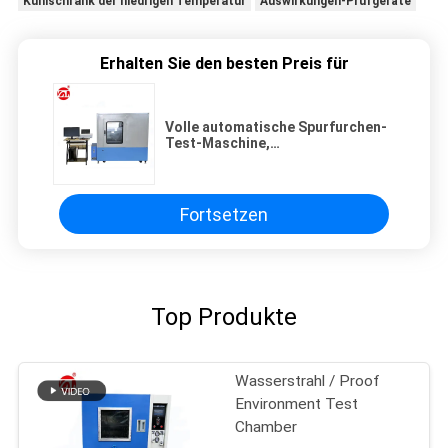
Kühlschrank der niedrigen Temperatur
Auswirkungen-Prüfgeräte
Erhalten Sie den besten Preis für
Volle automatische Spurfurchen-
Test-Maschine,
Hochtemperaturasphalt-
Mischungs-ausspeichernde
Prüfvorrichtung
Fortsetzen
Top Produkte
Wasserstrahl / Proof
Environment Test
Chamber