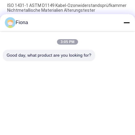
ISO 1431-1 ASTM D1149 Kabel-Ozonwiderstandsprüfkammer
Nichtmetallische Materialien Alterungstester
Fiona
ISO 187 TAPPI T 402 Konstanttemperatur-
Feuchtigkeitskammer für die Umwelttestkammer zur
Papierkonditionierung
3:05 PM
Programmierbare Ausrüstung der hohen Temperatur SUS304
Innen-TEMI880
Good day, what product are you looking for?
Beliebte Kategorien
Alle
Vulkanisierungspresse-
Gummiprüfmaschine
Maschine
Walzenmühle Zwei
Universalprüfmaschine
Banbury-Mischer
Zugprüfmaschine