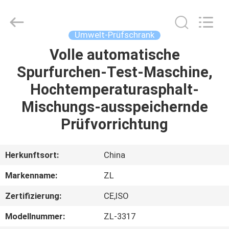
Instrument
Technology
Co.,
Ltd..
All
Umwelt-Prüfschrank
Rights
Reserved.
Volle automatische
HAUS
Spurfurchen-Test-Maschine,
PRODUKTE
Hochtemperaturasphalt-
Mischungs-ausspeichernde
VIDEOS
Prüfvorrichtung
ÜBER
Herkunftsort:
China
UNS
Markenname:
ZL
Zertifizierung:
CE,ISO
FABRIK-
AUSFLUG
Modellnummer:
ZL-3317