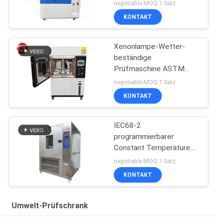
negotiable MOQ:1 Satz
KONTAKT
Xenonlampe-Wetter-
beständige
Prüfmaschine ASTM
G155 vertikales
negotiable MOQ:1 Satz
KONTAKT
IEC68-2
programmierbarer
Constant Temperature
And Humidity Machine
negotiable MOQ:1 Satz
KONTAKT
Umwelt-Prüfschrank