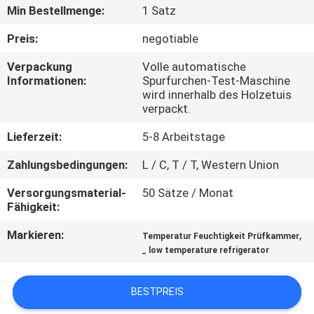
Min Bestellmenge:
1 Satz
QUALITÄTSKONTROLLE
Preis:
negotiable
Verpackung
Volle automatische
TRETEN
Informationen:
Spurfurchen-Test-Maschine
wird innerhalb des Holzetuis
SIE
verpackt.
MIT
Lieferzeit:
5-8 Arbeitstage
UNS
Zahlungsbedingungen:
L / C, T / T, Western Union
IN
VERBINDUNG
Versorgungsmaterial-
50 Sätze / Monat
Fähigkeit:
Markieren:
,
NACHRICHTEN
Temperatur Feuchtigkeit Prüfkammer
_ low temperature refrigerator
FORDERN
BESTPREIS
SIE EIN