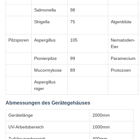
Salmonella
98
Shigella
75
Algenblüte
Pilzsporen
Aspergillus
105
Nematoden-
Eier
Pionierpilze
99
Paramecium
Mucormykose
89
Protozoen
Aspergillus
niger
Abmessungen des Gerätegehäuses
Gerätelänge
2000mm
UV-Arbeitsbereich
1000mm
Zuführungsbereich
400mm