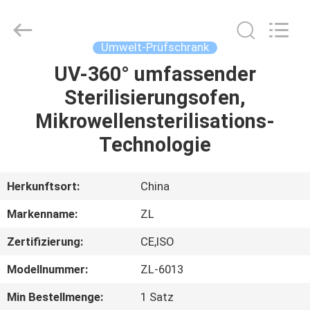
Instrument
Technology
Co.,
Ltd..
All
Umwelt-Prüfschrank
Rights
Reserved.
UV-360° umfassender
HAUS
Sterilisierungsofen,
PRODUKTE
Mikrowellensterilisations-
Technologie
VIDEOS
Herkunftsort:
China
ÜBER
Markenname:
ZL
UNS
Zertifizierung:
CE,ISO
FABRIK-
Modellnummer:
ZL-6013
AUSFLUG
Min Bestellmenge:
1 Satz