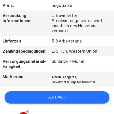
Preis:
negotiable
QUALITÄTSKONTROLLE
Verpackung
Ultravioletter
Informationen:
Sterilisierungsuvofen wird
innerhalb des Holzetuis
TRETEN
verpackt.
SIE
Lieferzeit:
5-8 Arbeitstage
MIT
Zahlungsbedingungen:
L/C, T/T, Western Union
UNS
IN
Versorgungsmaterial-
50 Sätze / Monat
Fähigkeit:
VERBINDUNG
Markieren:
,
AlternTestgerät
UVverwitterungstestkammer
NACHRICHTEN
BESTPREIS
FORDERN
SIE EIN