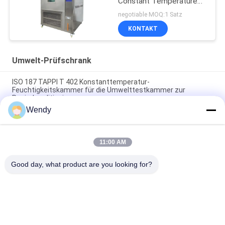
Constant Temperature
And Humidity Machine
negotiable MOQ:1 Satz
KONTAKT
Umwelt-Prüfschrank
ISO 187 TAPPI T 402 Konstanttemperatur-
Feuchtigkeitskammer für die Umwelttestkammer zur
Papierkonditionierung
Wendy
Trockenes und nass zusammengesetztes NSS Aass Cass
der Salznebel-Korrosions-Test-Kammer-60L 120L
11:00 AM
Tischplattentemperatur-Feuchtigkeits-Test-Kammer,
Klimatest-Kammer Benchtop
Good day, what product are you looking for?
Beliebte Kategorien
Alle
Vulkanisierungspresse-
Gummiprüfmaschine
Maschine