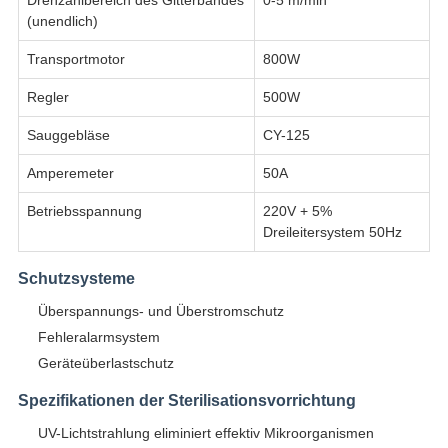
Drehzahlbereich des Gitterbandes
0-5 m/min
(unendlich)
Transportmotor
800W
Regler
500W
Sauggebläse
CY-125
Amperemeter
50A
Betriebsspannung
220V + 5%
Dreileitersystem 50Hz
Schutzsysteme
Überspannungs- und Überstromschutz
Fehleralarmsystem
Geräteüberlastschutz
Spezifikationen der Sterilisationsvorrichtung
UV-Lichtstrahlung eliminiert effektiv Mikroorganismen