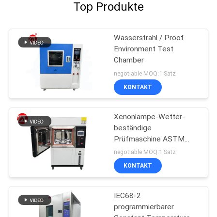
Top Produkte
Wasserstrahl / Proof
Environment Test
Chamber
negotiable MOQ:1 Satz
KONTAKT
Xenonlampe-Wetter-
beständige
Prüfmaschine ASTM
G155 vertikales
negotiable MOQ:1 Satz
KONTAKT
IEC68-2
programmierbarer