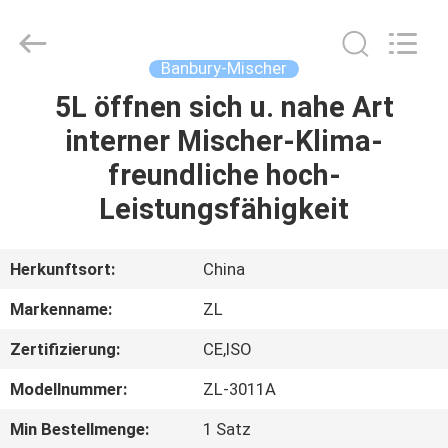
Instrument
Technology
Co.,
Ltd..
All
Banbury-Mischer
Rights
Reserved.
5L öffnen sich u. nahe Art
HAUS
interner Mischer-Klima-
PRODUKTE
freundliche hoch-
Leistungsfähigkeit
VIDEOS
Herkunftsort:
China
ÜBER
Markenname:
ZL
UNS
Zertifizierung:
CE,ISO
FABRIK-
Modellnummer:
ZL-3011A
AUSFLUG
Min Bestellmenge:
1 Satz