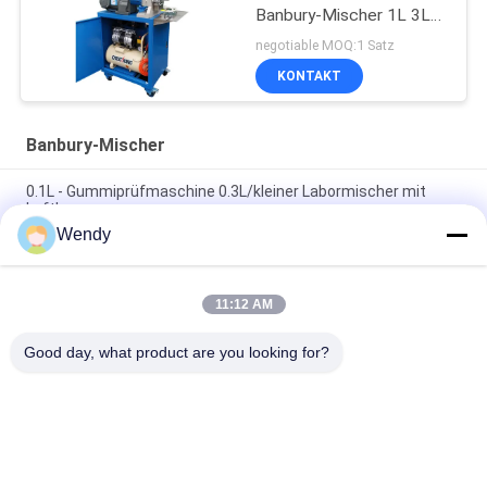
Banbury-Mischer 1L 3L
5L
negotiable MOQ:1 Satz
KONTAKT
Banbury-Mischer
0.1L - Gummiprüfmaschine 0.3L/kleiner Labormischer mit
Luftkompressor
Wendy
Leistungsfähiger Streuungs-Kneter des Labor1l/Banbury-
Mischer Klima-freundlich
11:12 AM
3 L Labormit hohem ausschuss Streuungs-Kneter/Banbury-
Mischer einfach neu zu laden und zu säubern
Good day, what product are you looking for?
Beliebte Kategorien
Alle
Vulkanisierungspresse-
Gummiprüfmaschine
Maschine