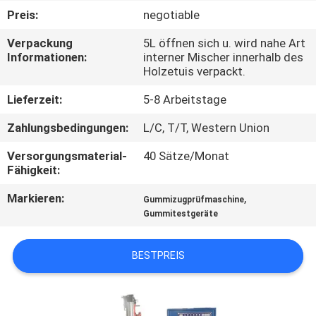
Preis:
negotiable
QUALITÄTSKONTROLLE
Verpackung
5L öffnen sich u. wird nahe Art
Informationen:
interner Mischer innerhalb des
Holzetuis verpackt.
TRETEN
SIE
Lieferzeit:
5-8 Arbeitstage
MIT
Zahlungsbedingungen:
L/C, T/T, Western Union
UNS
Versorgungsmaterial-
40 Sätze/Monat
IN
Fähigkeit:
VERBINDUNG
Markieren:
,
Gummizugprüfmaschine
Gummitestgeräte
NACHRICHTEN
BESTPREIS
FORDERN
SIE EIN