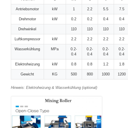
Antriebsmotor
kW
1
2.2
5.5
7.5
Drehmotor
kW
0.2
0.2
0.4
0.4
Drehwinkel
110
110
110
110
Luftkompressor
kW
2.2
2.2
2.2
2.2
Wasserkühlung
MPa
0.2-
0.2-
0.2-
0.2-
0.4
0.4
0.4
0.4
Elektroheizung
kW
0.8
0.8
1.2
1.8
Gewicht
KG
500
800
1000
1200
Hinweis: Elektroheizung & Wasserkühlung (optional)