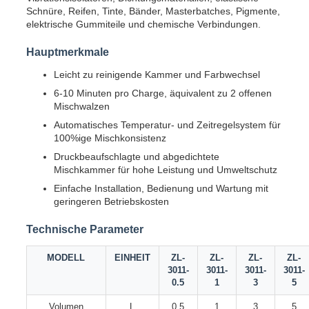
Schnüre, Reifen, Tinte, Bänder, Masterbatches, Pigmente,
elektrische Gummiteile und chemische Verbindungen.
Hauptmerkmale
Leicht zu reinigende Kammer und Farbwechsel
6-10 Minuten pro Charge, äquivalent zu 2 offenen
Mischwalzen
Automatisches Temperatur- und Zeitregelsystem für
100%ige Mischkonsistenz
Druckbeaufschlagte und abgedichtete
Mischkammer für hohe Leistung und Umweltschutz
Einfache Installation, Bedienung und Wartung mit
geringeren Betriebskosten
Technische Parameter
MODELL
EINHEIT
ZL-
ZL-
ZL-
ZL-
3011-
3011-
3011-
3011-
0.5
1
3
5
Volumen
L
0.5
1
3
5