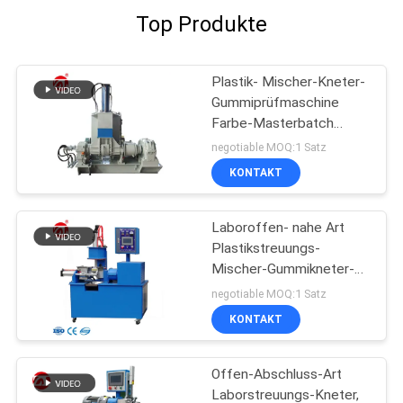
Top Produkte
Plastik- Mischer-Kneter-
Gummiprüfmaschine
Farbe-Masterbatch
Banbury
negotiable MOQ:1 Satz
KONTAKT
Laboroffen- nahe Art
Plastikstreuungs-
Mischer-Gummikneter-
Maschine
negotiable MOQ:1 Satz
KONTAKT
Offen-Abschluss-Art
Laborstreuungs-Kneter,