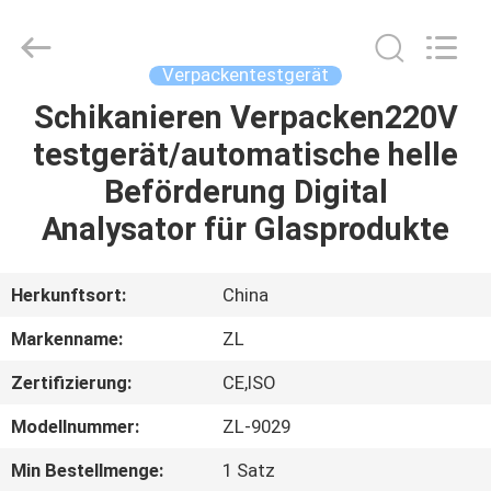
Instrument
Technology
Co.,
Ltd..
All
Verpackentestgerät
Rights
Reserved.
Schikanieren Verpacken220V
HAUS
testgerät/automatische helle
PRODUKTE
Beförderung Digital
Analysator für Glasprodukte
VIDEOS
Herkunftsort:
China
ÜBER
Markenname:
ZL
UNS
Zertifizierung:
CE,ISO
FABRIK-
Modellnummer:
ZL-9029
AUSFLUG
Min Bestellmenge:
1 Satz