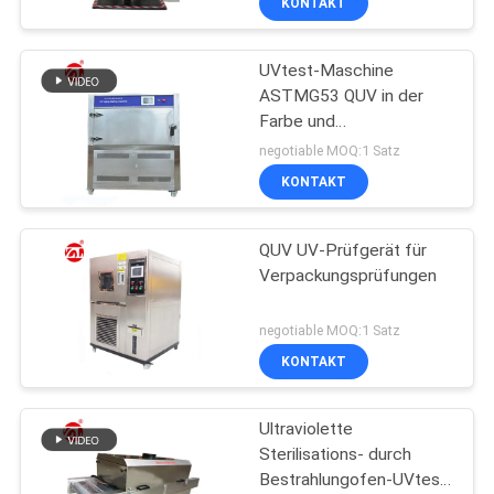
KONTAKT
UVtest-Maschine
ASTMG53 QUV in der
Farbe und
Beschichtungen,
negotiable MOQ:1 Satz
Automobil, Plastik usw.
KONTAKT
QUV UV-Prüfgerät für
Verpackungsprüfungen
negotiable MOQ:1 Satz
KONTAKT
Ultraviolette
Sterilisations- durch
Bestrahlungofen-UVtest-