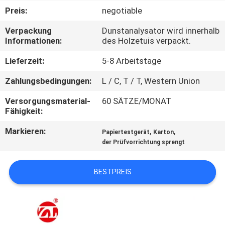
Preis:
negotiable
QUALITÄTSKONTROLLE
Verpackung
Dunstanalysator wird innerhalb
Informationen:
des Holzetuis verpackt.
TRETEN
Lieferzeit:
5-8 Arbeitstage
SIE
Zahlungsbedingungen:
L / C, T / T, Western Union
MIT
Versorgungsmaterial-
60 SÄTZE/MONAT
UNS
Fähigkeit:
IN
Markieren:
,
,
Papiertestgerät
Karton
VERBINDUNG
der Prüfvorrichtung sprengt
NACHRICHTEN
BESTPREIS
FORDERN
SIE EIN