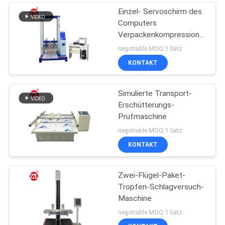
Einzel- Servoschirm des
Computers
Verpackenkompressions-
Festigkeitsprüfungs-
negotiable MOQ:1 Satz
Maschine
KONTAKT
Simulierte Transport-
Erschütterungs-
Prüfmaschine
negotiable MOQ:1 Satz
KONTAKT
Zwei-Flügel-Paket-
Tropfen-Schlagversuch-
Maschine
negotiable MOQ:1 Satz