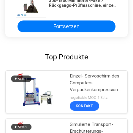
300-1500 Millimeter-Paket-
Rückgangs-Prüfmaschine, einzel-
Flügel-Art Rückgangs-
Prüfeinrichtung
Fortsetzen
Top Produkte
Einzel- Servoschirm des
Computers
Verpackenkompressions-
Festigkeitsprüfungs-
negotiable MOQ:1 Satz
Maschine
KONTAKT
Simulierte Transport-
Erschütterungs-