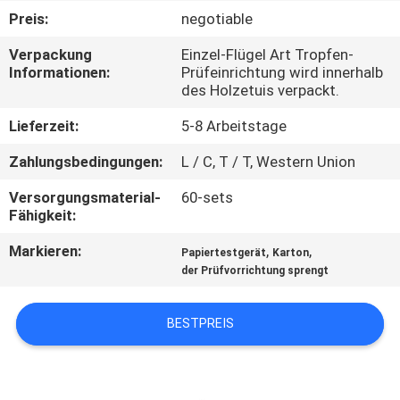
Preis:
negotiable
QUALITÄTSKONTROLLE
Verpackung
Einzel-Flügel Art Tropfen-
Informationen:
Prüfeinrichtung wird innerhalb
des Holzetuis verpackt.
TRETEN
SIE
Lieferzeit:
5-8 Arbeitstage
MIT
Zahlungsbedingungen:
L / C, T / T, Western Union
UNS
Versorgungsmaterial-
60-sets
IN
Fähigkeit:
VERBINDUNG
Markieren:
,
,
Papiertestgerät
Karton
der Prüfvorrichtung sprengt
NACHRICHTEN
BESTPREIS
FORDERN
SIE EIN