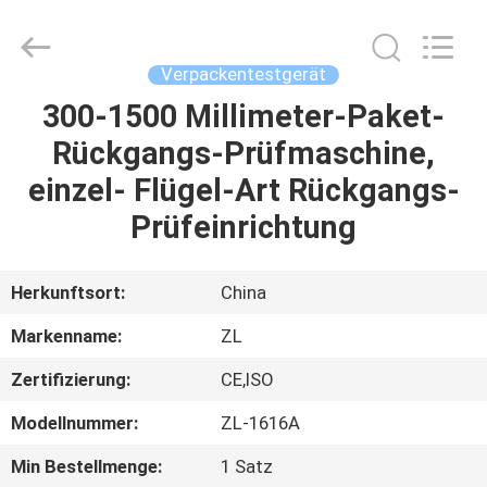
Instrument
Technology
Co.,
Ltd..
All
Verpackentestgerät
Rights
Reserved.
300-1500 Millimeter-Paket-
HAUS
Rückgangs-Prüfmaschine,
PRODUKTE
einzel- Flügel-Art Rückgangs-
Prüfeinrichtung
VIDEOS
Herkunftsort:
China
ÜBER
Markenname:
ZL
UNS
Zertifizierung:
CE,ISO
FABRIK-
Modellnummer:
ZL-1616A
AUSFLUG
Min Bestellmenge:
1 Satz