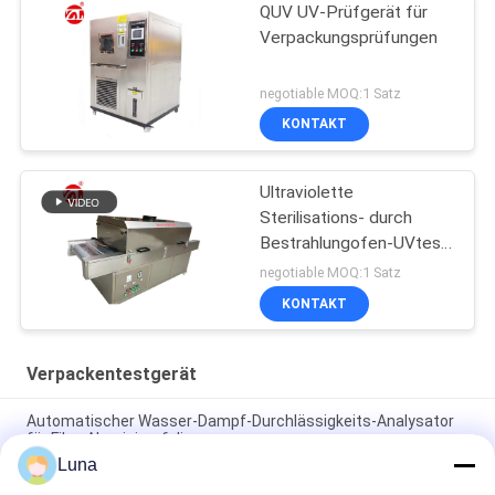
QUV UV-Prüfgerät für
Verpackungsprüfungen
negotiable MOQ:1 Satz
KONTAKT
Ultraviolette
Sterilisations- durch
Bestrahlungofen-UVtest-
Maschine für
negotiable MOQ:1 Satz
Gesichtsmasken,
KONTAKT
UVsterilisator-Maschine
Verpackentestgerät
Automatischer Wasser-Dampf-Durchlässigkeits-Analysator
für Film, Aluminiumfolie
Luna
ASTM D642 runzelte Pappschachtel-Zerstampfungs-