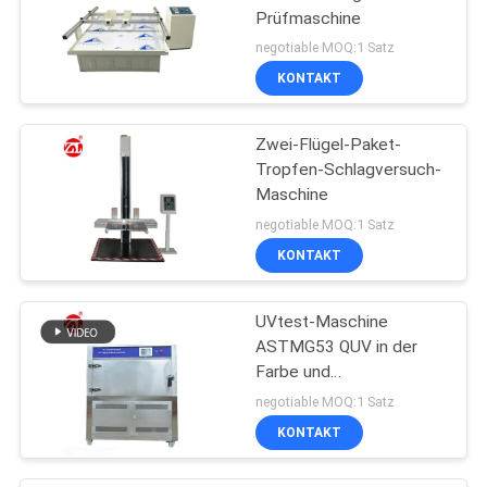
Prüfmaschine
negotiable MOQ:1 Satz
KONTAKT
Zwei-Flügel-Paket-
Tropfen-Schlagversuch-
Maschine
negotiable MOQ:1 Satz
KONTAKT
UVtest-Maschine
ASTMG53 QUV in der
Farbe und
Beschichtungen,
negotiable MOQ:1 Satz
Automobil, Plastik usw.
KONTAKT