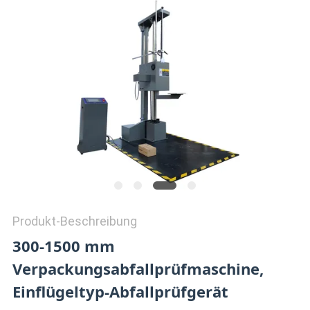
ZITAT
VR
SHOW
SITEMAP
PRIVACY
POLICY
Produkt-Beschreibung
300-1500 mm
Verpackungsabfallprüfmaschine,
Einflügeltyp-Abfallprüfgerät