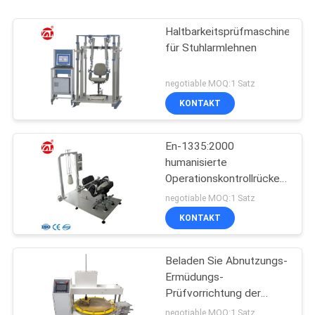
Haltbarkeitsprüfmaschine
für Stuhlarmlehnen
negotiable MOQ:1 Satz
KONTAKT
En-1335:2000
humanisierte
Operationskontrollrückenlehne
rückwärtige Haltbarkeits-
negotiable MOQ:1 Satz
Prüfvorrichtung
KONTAKT
Beladen Sie Abnutzungs-
Ermüdungs-
Prüfvorrichtung der
Gießmaschinen-90KG,
negotiable MOQ:1 Satz