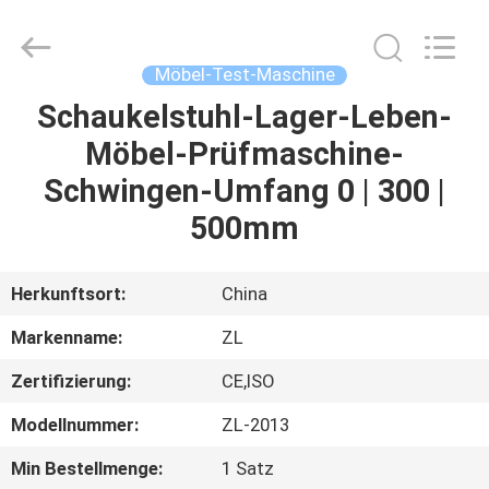
Instrument
Technology
Co.,
Ltd..
All
Möbel-Test-Maschine
Rights
Reserved.
Schaukelstuhl-Lager-Leben-
HAUS
Möbel-Prüfmaschine-
PRODUKTE
Schwingen-Umfang 0 | 300 |
500mm
VIDEOS
Herkunftsort:
China
ÜBER
Markenname:
ZL
UNS
Zertifizierung:
CE,ISO
FABRIK-
Modellnummer:
ZL-2013
AUSFLUG
Min Bestellmenge:
1 Satz