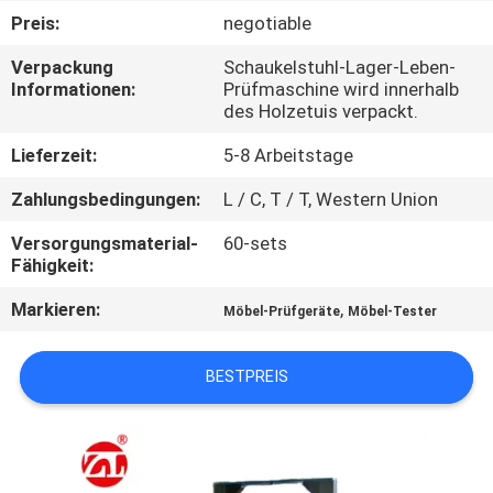
Preis:
negotiable
QUALITÄTSKONTROLLE
Verpackung
Schaukelstuhl-Lager-Leben-
Informationen:
Prüfmaschine wird innerhalb
des Holzetuis verpackt.
TRETEN
SIE
Lieferzeit:
5-8 Arbeitstage
MIT
Zahlungsbedingungen:
L / C, T / T, Western Union
UNS
Versorgungsmaterial-
60-sets
IN
Fähigkeit:
VERBINDUNG
Markieren:
,
Möbel-Prüfgeräte
Möbel-Tester
NACHRICHTEN
BESTPREIS
FORDERN
SIE EIN