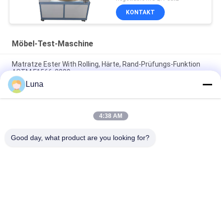
Fußbodenbelag-
KONTAKT
Gießmaschinen-
Methoden-
Prüfvorrichtung
Möbel-Test-Maschine
Matratze Ester With Rolling, Härte, Rand-Prüfungs-Funktion
ASTM F1566-2009
Luna
PLC steuern Stuhl-Schwenker-Haltbarkeits-Prüfgerät, keine
Auswirkung, simulieren wirklich
4:38 AM
Möbel-Prüfmaschine-Sofa-/Armlehnen-Laden-Kraft QB/T
1952,1 der Haltbarkeits-umfassende Prüfvorrichtungs-250N
Good day, what product are you looking for?
Beliebte Kategorien
Alle
Vulkanisierungspresse-
Gummiprüfmaschine
Maschine
Walzenmühle Zwei
Universalprüfmaschine