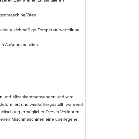
rzeren Zeitrahmen zu simulieren
gstestmaschine/Ofen
r eine gleichmäßige Temperaturverteilung
ten Außenexposition
ten und Mischkammerwänden und wird
deformiert und wiederhergestellt, während
e Mischung ermöglichenDieses Verfahren
ffenen Mischmaschinen eine überlegene