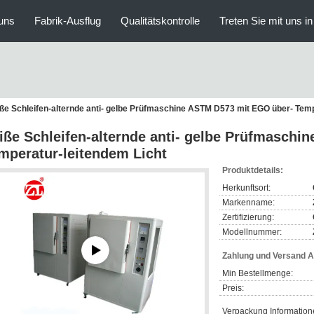
uns
Fabrik-Ausflug
Qualitätskontrolle
Treten Sie mit uns i
ße Schleifen-alternde anti- gelbe Prüfmaschine ASTM D573 mit EGO über- Temp
iße Schleifen-alternde anti- gelbe Prüfmasch
mperatur-leitendem Licht
Produktdetails:
Herkunftsort:
Markenname:
Zertifizierung:
Modellnummer:
Zahlung und Versand 
Min Bestellmenge:
Preis:
Verpackung Information