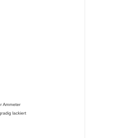
er Ammeter
adig lackiert