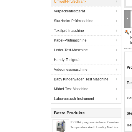
Umwelt-Prüfschrank
Verpackentestgerät
Sturzhelm-Prüfmaschine
Textilprüfmaschine
G
Kabel-Prüfmaschine
l
Leder-Test-Maschine
Handy-Testgerät
Pr
Videomessmaschine
Baby Kinderwagen Test Maschine
Te
Möbel-Test-Maschine
Gen
Laborversuch-Instrument
Beste Produkte
St
IEC68-2 programmierbarer Constant
He
Temperature And Humidity Machine