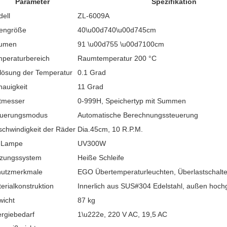
Parameter
Spezifikation
ell
ZL-6009A
nengröße
40\u00d740\u00d745cm
lumen
91 \u00d755 \u00d7100cm
peraturbereich
Raumtemperatur 200 °C
lösung der Temperatur
0.1 Grad
auigkeit
11 Grad
tmesser
0-999H, Speichertyp mit Summen
euerungsmodus
Automatische Berechnungssteuerung
chwindigkeit der Räder
Dia.45cm, 10 R.P.M.
-Lampe
UV300W
izungssystem
Heiße Schleife
hutzmerkmale
EGO Übertemperaturleuchten, Überlastschalt
erialkonstruktion
Innerlich aus SUS#304 Edelstahl, außen hochgr
icht
87 kg
rgiebedarf
1\u222e, 220 V AC, 19,5 AC