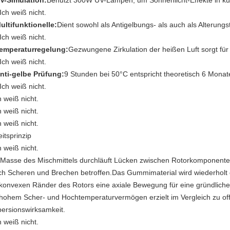
V-Simulation:
Benutzt 300W UV-Lampen, um Sonnenlicht-Effekte in kü
 Ich weiß nicht.
ultifunktionelle:
Dient sowohl als Antigelbungs- als auch als Alterun
 Ich weiß nicht.
emperaturregelung:
Gezwungene Zirkulation der heißen Luft sorgt fü
 Ich weiß nicht.
nti-gelbe Prüfung:
9 Stunden bei 50°C entspricht theoretisch 6 Mona
 Ich weiß nicht.
h weiß nicht.
h weiß nicht.
h weiß nicht.
itsprinzip
h weiß nicht.
 Masse des Mischmittels durchläuft Lücken zwischen Rotorkomponen
ch Scheren und Brechen betroffen.Das Gummimaterial wird wiederholt 
 konvexen Ränder des Rotors eine axiale Bewegung für eine gründlich
 hohem Scher- und Hochtemperaturvermögen erzielt im Vergleich zu o
persionswirksamkeit.
h weiß nicht.