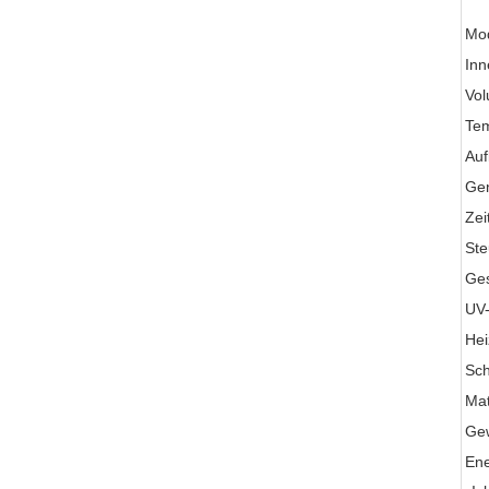
Mod
In
Vo
Tem
Auf
Gen
Zei
St
Ges
UV
He
Sc
Mat
Gew
Ene