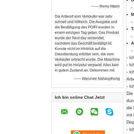
U
—— Remy Attalin
-
M
Die Antwort vom Verkäufer war sehr
-
schnell und hilfreich. Die Ausgabe und
die Bestätigung des PO/PI wurden in
T
einem einzigen Tag getan. Das Produkt
-
wurde der Next day versendet,
A
nachdem das Geschäft bestätigt ist.
Konnte nicht im Hinblick auf die
-
Dienstleistung erfüllter sein, die vom
- Ic
Verkäufer erbracht wurde. Die Maschine
- Ic
wird gut im Holzetui verpackt. Alles kam
in gutem Zustand an. Gekommen mit
- Ic
—— Warunee Nahauythong
Arbe
- Ic
Die
Ich bin online Chat Jetzt
dur
die
mit
Dis
- Ic