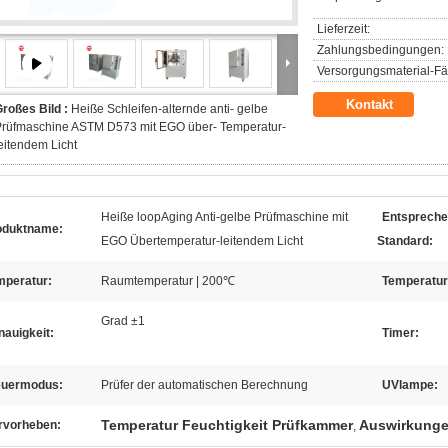
Lieferzeit:
Zahlungsbedingungen:
Versorgungsmaterial-Fäh
Kontakt
roßes Bild :
Heiße Schleifen-alternde anti- gelbe
Prüfmaschine ASTM D573 mit EGO über- Temperatur-
eitendem Licht
Heiße loopAging Anti-gelbe Prüfmaschine mit
Entspreche
oduktname:
EGO Übertemperatur-leitendem Licht
Standard:
mperatur:
Raumtemperatur | 200℃
Temperatur
Grad ±1
auigkeit:
Timer:
euermodus:
Prüfer der automatischen Berechnung
UVlampe:
Temperatur Feuchtigkeit Prüfkammer
Auswirkunge
rvorheben:
,