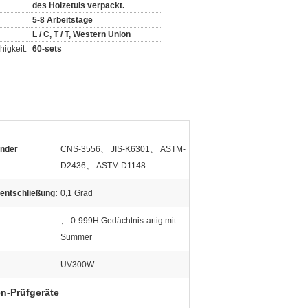
des Holzetuis verpackt.
5-8 Arbeitstage
L / C, T / T, Western Union
igkeit:
60-sets
nder
CNS-3556、 JIS-K6301、 ASTM-
D2436、 ASTM D1148
entschließung:
0,1 Grad
、 0-999H Gedächtnis-artig mit
Summer
UV300W
n-Prüfgeräte