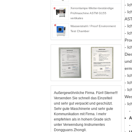
- Ic
Xenonlampe-Wetter-beständige
- Ic
Prüfmaschine ASTM G155
vertikales
AST
- Ic
Wasserstrahl / Proof Environment
Test Chamber
- Ic
Pro
- Ic
Die
und
erm
- Ic
- Ic
- Ic
Außergewöhnliche Firma. Fünf-Sterne!!!
Wes
Versenden Sie schnell das Einzelteil
und sehr gut verpackt und geschützt.
- Ic
Sehr gute Maschinerie und sehr gute
-
Kommunikation mit Firma. I mehr
A
empfehlen als in hohem Grade sich
unter Verwendung Instrumentes
-
Dongguans Zhongli.