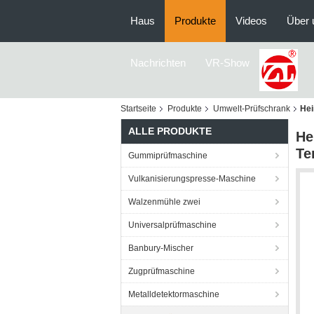
Haus
Produkte
Videos
Über 
Nachrichten
VR-Show
Startseite
Produkte
Umwelt-Prüfschrank
Hei
ALLE PRODUKTE
He
Te
Gummiprüfmaschine
Vulkanisierungspresse-Maschine
Walzenmühle zwei
Universalprüfmaschine
Banbury-Mischer
Zugprüfmaschine
Metalldetektormaschine