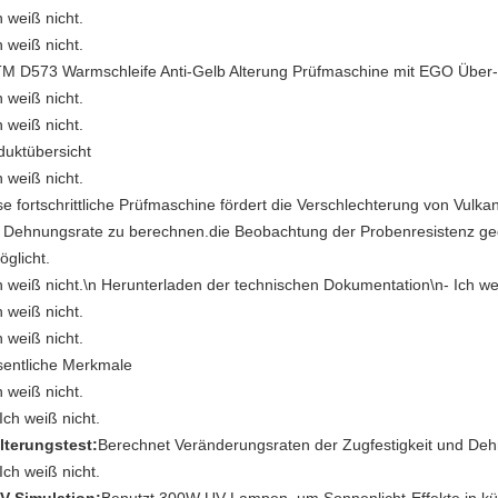
h weiß nicht.
h weiß nicht.
M D573 Warmschleife Anti-Gelb Alterung Prüfmaschine mit EGO Über-
h weiß nicht.
h weiß nicht.
duktübersicht
h weiß nicht.
se fortschrittliche Prüfmaschine fördert die Verschlechterung von Vulka
 Dehnungsrate zu berechnen.die Beobachtung der Probenresistenz geg
öglicht.
h weiß nicht.
\n Herunterladen der technischen Dokumentation\n
- Ich we
h weiß nicht.
h weiß nicht.
entliche Merkmale
h weiß nicht.
 Ich weiß nicht.
lterungstest:
Berechnet Veränderungsraten der Zugfestigkeit und Dehn
 Ich weiß nicht.