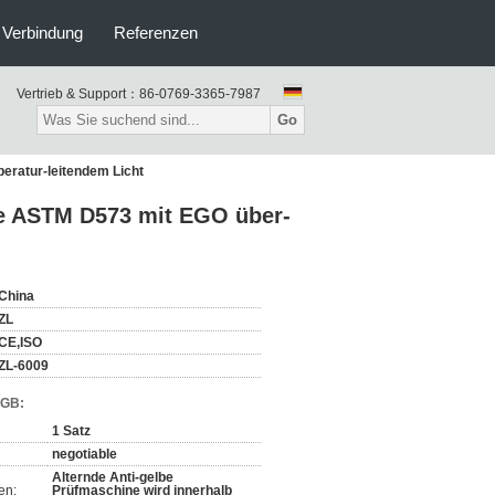
n Verbindung
Referenzen
Vertrieb & Support：
86-0769-3365-7987
Go
eratur-leitendem Licht
ine ASTM D573 mit EGO über-
China
ZL
CE,ISO
ZL-6009
AGB:
1 Satz
negotiable
Alternde Anti-gelbe
en:
Prüfmaschine wird innerhalb