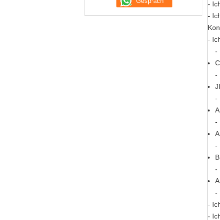
- Ic
- Ic
Kon
- Ic
-
C
-
J
-
A
-
A
-
B
-
A
-
- Ic
- Ic