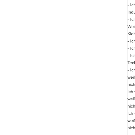
- Ic
Ind
- Ic
Wei
Kle
- Ic
- Ic
- Ic
Tec
- Ic
weiß
nich
Ich 
weiß
nich
Ich 
weiß
nich