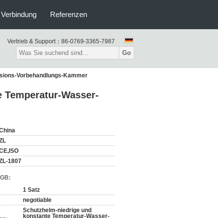
n Verbindung
Referenzen
Vertrieb & Support：
86-0769-3365-7987
Go
rsions-Vorbehandlungs-Kammer
e Temperatur-Wasser-
China
ZL
CE,ISO
ZL-1807
AGB:
1 Satz
negotiable
Schutzhelm-niedrige und
konstante Temperatur-Wasser-