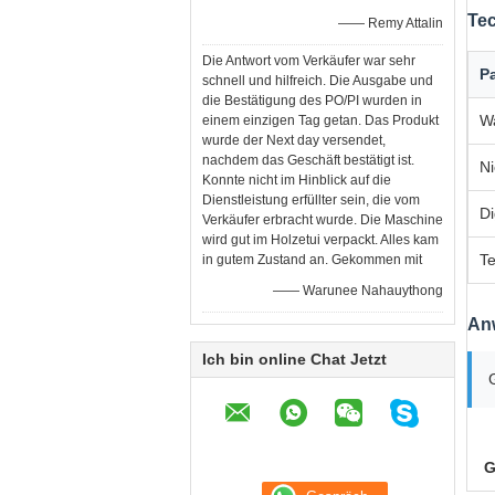
Tec
—— Remy Attalin
Die Antwort vom Verkäufer war sehr
P
schnell und hilfreich. Die Ausgabe und
die Bestätigung des PO/PI wurden in
W
einem einzigen Tag getan. Das Produkt
wurde der Next day versendet,
nachdem das Geschäft bestätigt ist.
Ni
Konnte nicht im Hinblick auf die
Dienstleistung erfüllter sein, die vom
Di
Verkäufer erbracht wurde. Die Maschine
wird gut im Holzetui verpackt. Alles kam
T
in gutem Zustand an. Gekommen mit
—— Warunee Nahauythong
An
Ich bin online Chat Jetzt
G