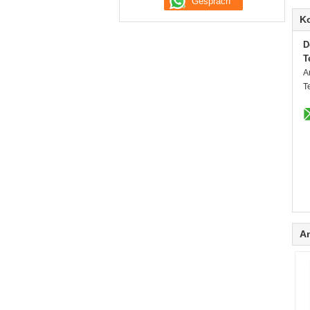
K
D
T
A
T
A