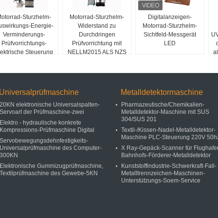
otorrad-Sturzhelm-
Motorrad-Sturzhelm-
Digitalanzeigen-
uswirkungs-Energie-
Widerstand zu
Motorrad-Sturzhelm-
Verminderungs-
Durchdringen
Sichtfeld-Messgerät
UV
Prüfvorrichtungs-
Prüfvorrichtung mit
LED
lektrische Steuerung
NELLM2015 ALS NZS
a
2063
Universalprüfmaschine
Metalldetektormaschine
20KN elektronische Universalspalten-
Pharmazeutische/Chemikalien-
Servoart der Prüfmaschine-zwei
Metalldetektor-Maschine mit SUS
304/SUS 201
Elektro - hydraulische konkrete
Kompressions-Prüfmaschine Digital
Textil-/Kissen-Nadel-Metalldetektor-
Maschine PLC-Steuerung 220V 50h
Servobewegungsdehnfestigkeits-
Universalprüfmaschine des Computer-
X Ray-Gepäck-Scanner für Flughafe
300KN
Bahnhofs-Förderer-Metalldetektor
Elektronische Gummizugprüfmaschine,
Kunststoffindustrie-Schwerkraft-Fall-
Textilprüfmaschine des Gewebe-5KN
Metalltrennzeichen-Maschinen-
Unterstützungs-Soem-Service