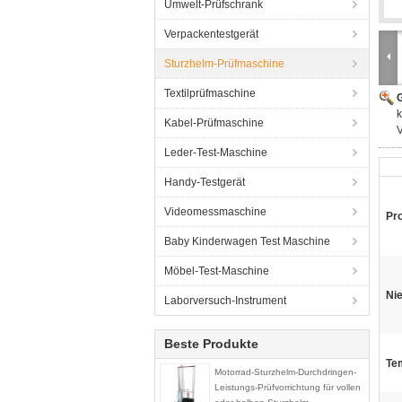
Umwelt-Prüfschrank
Verpackentestgerät
Sturzhelm-Prüfmaschine
Textilprüfmaschine
G
k
Kabel-Prüfmaschine
Leder-Test-Maschine
Handy-Testgerät
Videomessmaschine
Pr
Baby Kinderwagen Test Maschine
Möbel-Test-Maschine
Ni
Laborversuch-Instrument
Beste Produkte
Tem
Motorrad-Sturzhelm-Durchdringen-
Leistungs-Prüfvorrichtung für vollen