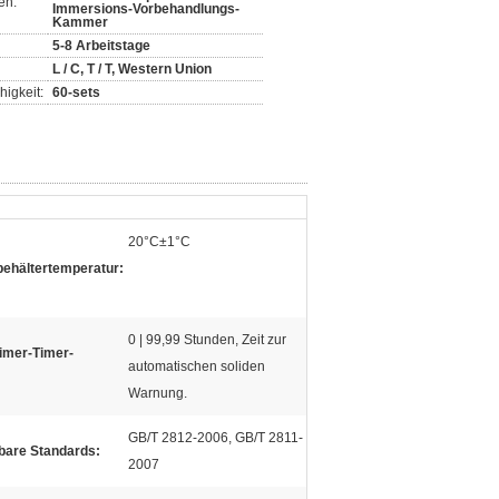
en:
Immersions-Vorbehandlungs-
Kammer
5-8 Arbeitstage
L / C, T / T, Western Union
igkeit:
60-sets
20°C±1°C
ehältertemperatur:
0 | 99,99 Stunden, Zeit zur
Timer-Timer-
automatischen soliden
Warnung.
GB/T 2812-2006, GB/T 2811-
are Standards:
2007