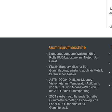
M
A
e
Gummiprüfmaschine
Kundengebundene Walzenmühle
Rolle PLC-Laborzwei mit Notschutz-
Gerät
Plastik-Banbury Mischer 5L,
Gummilaborausrüstung auch für Metall,
keramisches Pulver
ASTM-D2084 Digitales Mooney-
Viskometer mit Temperatur-Auflösung
von 0,01 °C und Mooney-Wert von 0
bis 200 für die Gummiprüfung
200T sterben oszillierende Scheibe
Gummi-Vulcameter, das bewegliche
Labor MDR Rheometer für
Gummiplastik