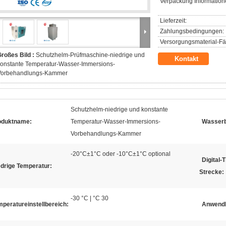
Verpackung Information
Lieferzeit:
Zahlungsbedingungen:
Versorgungsmaterial-Fäh
roßes Bild :
Schutzhelm-Prüfmaschine-niedrige und
Kontakt
onstante Temperatur-Wasser-Immersions-
Vorbehandlungs-Kammer
Schutzhelm-niedrige und konstante
oduktname:
Temperatur-Wasser-Immersions-
Wasserb
Vorbehandlungs-Kammer
-20°C±1°C oder -10°C±1°C optional
Digital-
edrige Temperatur:
Strecke:
-30 °C | °C 30
peratureinstellbereich:
Anwendb