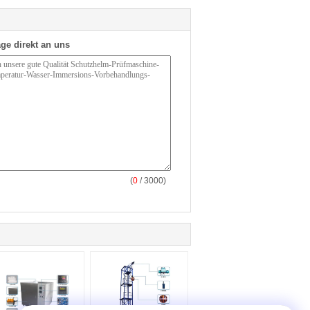
ge direkt an uns
(
0
/ 3000)