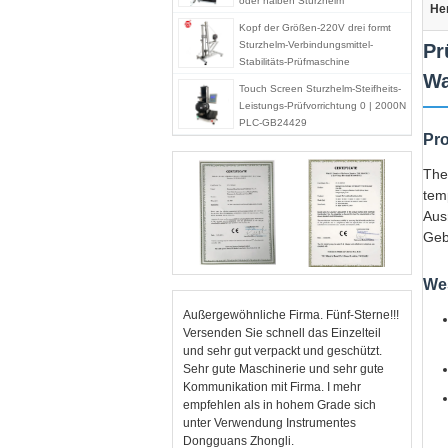
oder halben Sturzhelm
He
Kopf der Größen-220V drei formt
Sturzhelm-Verbindungsmittel-
Pr
Stabilitäts-Prüfmaschine
Wa
Touch Screen Sturzhelm-Steifheits-
Leistungs-Prüfvorrichtung 0 | 2000N
PLC-GB24429
Pro
The
tem
Aus
Geb
We
Außergewöhnliche Firma. Fünf-Sterne!!!
Versenden Sie schnell das Einzelteil
und sehr gut verpackt und geschützt.
Sehr gute Maschinerie und sehr gute
Kommunikation mit Firma. I mehr
empfehlen als in hohem Grade sich
unter Verwendung Instrumentes
Dongguans Zhongli.