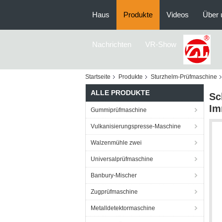
Haus
Produkte
Videos
Über 
Nachrichten
VR-Show
Startseite
Produkte
Sturzhelm-Prüfmaschine
ALLE PRODUKTE
Sc
Im
Gummiprüfmaschine
Vulkanisierungspresse-Maschine
Walzenmühle zwei
Universalprüfmaschine
Banbury-Mischer
Zugprüfmaschine
Metalldetektormaschine