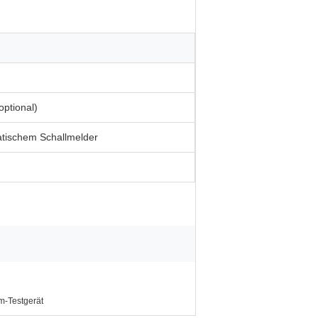
ptional)
atischem Schallmelder
m-Testgerät