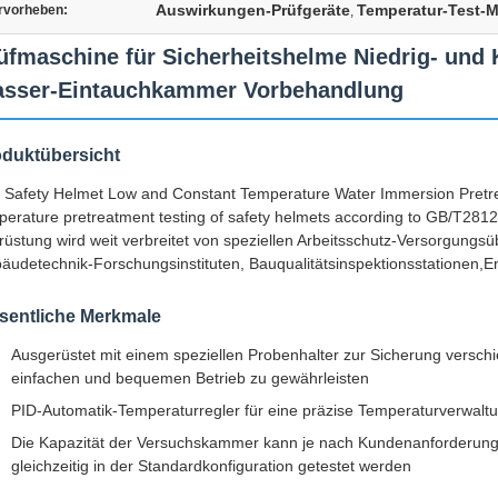
Auswirkungen-Prüfgeräte
Temperatur-Test-
rvorheben:
,
üfmaschine für Sicherheitshelme Niedrig- und
sser-Eintauchkammer Vorbehandlung
duktübersicht
 Safety Helmet Low and Constant Temperature Water Immersion Pretre
perature pretreatment testing of safety helmets according to GB/T2
rüstung wird weit verbreitet von speziellen Arbeitsschutz-Versorgungs
äudetechnik-Forschungsinstituten, Bauqualitätsinspektionsstationen,En
sentliche Merkmale
Ausgerüstet mit einem speziellen Probenhalter zur Sicherung versch
einfachen und bequemen Betrieb zu gewährleisten
PID-Automatik-Temperaturregler für eine präzise Temperaturverwalt
Die Kapazität der Versuchskammer kann je nach Kundenanforderung
gleichzeitig in der Standardkonfiguration getestet werden