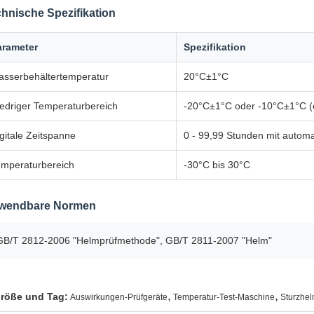
hnische Spezifikation
arameter
Spezifikation
asserbehältertemperatur
20°C±1°C
edriger Temperaturbereich
-20°C±1°C oder -10°C±1°C (o
gitale Zeitspanne
0 - 99,99 Stunden mit autom
emperaturbereich
-30°C bis 30°C
wendbare Normen
GB/T 2812-2006 "Helmprüfmethode", GB/T 2811-2007 "Helm"
,
,
röße und Tag:
Auswirkungen-Prüfgeräte
Temperatur-Test-Maschine
Sturzhel