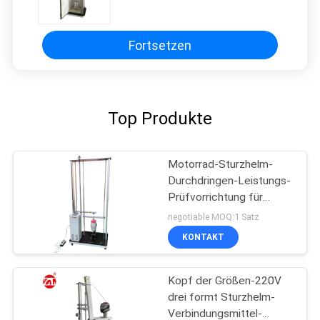
Sturzhelm-Testgerät EN397
SNELLM2015
Fortsetzen
Top Produkte
Motorrad-Sturzhelm-
Durchdringen-Leistungs-
Prüfvorrichtung für
vollen oder halben
negotiable MOQ:1 Satz
Sturzhelm
KONTAKT
Kopf der Größen-220V
drei formt Sturzhelm-
Verbindungsmittel-