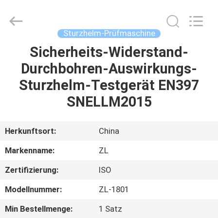
Instrument
Technology
Co.,
Ltd..
All
Sturzhelm-Prüfmaschine
Rights
Reserved.
Sicherheits-Widerstand-
HAUS
Durchbohren-Auswirkungs-
PRODUKTE
Sturzhelm-Testgerät EN397
SNELLM2015
VIDEOS
Herkunftsort:
China
ÜBER
Markenname:
ZL
UNS
Zertifizierung:
ISO
FABRIK-
Modellnummer:
ZL-1801
AUSFLUG
Min Bestellmenge:
1 Satz