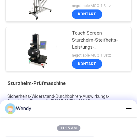
Stabilitäts-Prüfmaschine
negotiable MOQ:1 Satz
KONTAKT
Touch Screen
Sturzhelm-Steifheits-
Leistungs-
Prüfvorrichtung 0 |
negotiable MOQ:1 Satz
2000N PLC-GB24429
KONTAKT
Sturzhelm-Prüfmaschine
Sicherheits-Widerstand-Durchbohren-Auswirkungs-
Sturzhelm-Testgerät EN397 SNELLM2015
Wendy
Eigenschaften-Schutzhelm-Prüfvorrichtung en 397 ISO-
16073 elektrische für elektrischen Isolierungs-Test
11:15 AM
Schutzhelm-Chin Strap Anchorages Lateral Deformations-
Prüfvorrichtung en ASTM ECE R22.05