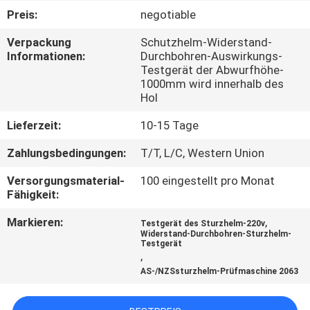
Preis:
negotiable
QUALITÄTSKONTROLLE
Verpackung
Schutzhelm-Widerstand-
Informationen:
Durchbohren-Auswirkungs-
Testgerät der Abwurfhöhe-
TRETEN
1000mm wird innerhalb des
SIE
Hol
MIT
Lieferzeit:
10-15 Tage
UNS
Zahlungsbedingungen:
T/T, L/C, Western Union
IN
Versorgungsmaterial-
100 eingestellt pro Monat
VERBINDUNG
Fähigkeit:
Markieren:
,
Testgerät des Sturzhelm-220v
NACHRICHTEN
Widerstand-Durchbohren-Sturzhelm-
Testgerät
,
AS-/NZSsturzhelm-Prüfmaschine 2063
FORDERN
SIE EIN