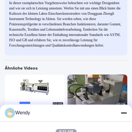
In dieser exemplarischen Vorgehensweise beleuchten wir wichtige Designideen
und wie sie sich in Leistung umsetzen. Werfen Sie mit uns einen Blick hinter die
Kulissen des kleinen Labor-Einschneckenextruders von Dongguan Zhongli
Instrument Technology in Aktion. Sie werden sehen, wie diese
Präzisionsprüfgeräte in verschiedenen Branchen funktionieren, darunter Gummi,
Kunststoffe, Textilien und Lebensmittelverarbeitung. Entdecken Sie die
technische Exzellenz hinter der Einhaltung internationaler Standards wie ASTM,
ISO und GB und erfahren Sie, wie es zuverlässige Leistung für
Forschungseinrichtungen und Qualitätskontrollanwendungen liefert.
Ähnliche Videos
02:05
00:19
Wendy
Labor Mini Desktop Twin Screw
110L Kneader Mixer automatische
Extruder Twin Screw Labor Extrusion
Temperatur und Zeitregelung für
Pelletizer
EVA. , Gummi, TPR
Rubber Plastic 3
Rubber Plastic 3
June 13, 2025
November 21, 2023
8:21 AM