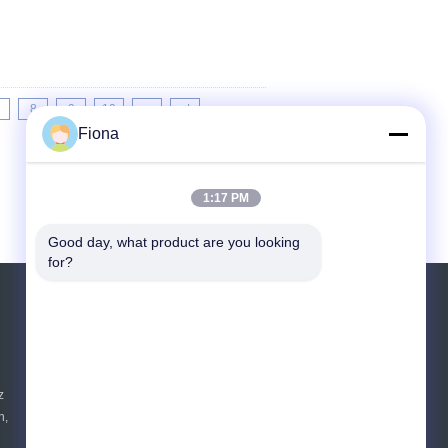
8
9
10
>>
>|
Fiona
1:17 PM
Good day, what product are you looking 
for?
Referenzen
Senden Sie
z
n,
E-Mail
Seitenverzeichnis
|