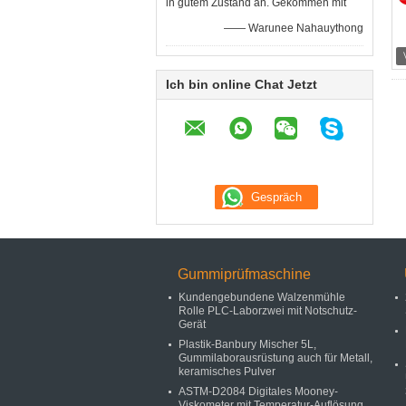
in gutem Zustand an. Gekommen mit
—— Warunee Nahauythong
Ich bin online Chat Jetzt
Gummiprüfmaschine
Kundengebundene Walzenmühle
Rolle PLC-Laborzwei mit Notschutz-
Gerät
Plastik-Banbury Mischer 5L,
Gummilaborausrüstung auch für Metall,
keramisches Pulver
ASTM-D2084 Digitales Mooney-
Viskometer mit Temperatur-Auflösung