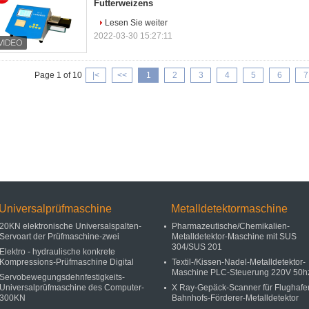
Futterweizens
Lesen Sie weiter
2022-03-30 15:27:11
Page 1 of 10
|<
<<
1
2
3
4
5
6
7
Universalprüfmaschine
Metalldetektormaschine
20KN elektronische Universalspalten-
Pharmazeutische/Chemikalien-
Servoart der Prüfmaschine-zwei
Metalldetektor-Maschine mit SUS
304/SUS 201
Elektro - hydraulische konkrete
Kompressions-Prüfmaschine Digital
Textil-/Kissen-Nadel-Metalldetektor-
Maschine PLC-Steuerung 220V 50h
Servobewegungsdehnfestigkeits-
Universalprüfmaschine des Computer-
X Ray-Gepäck-Scanner für Flughafe
300KN
Bahnhofs-Förderer-Metalldetektor