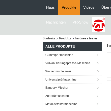
Haus
Produkte
Videos
Über 
Nachrichten
VR-Show
Startseite
Produkte
hardness tester
h
ALLE PRODUKTE
Gummiprüfmaschine
Vulkanisierungspresse-Maschine
Walzenmühle zwei
Universalprüfmaschine
Banbury-Mischer
Zugprüfmaschine
Metalldetektormaschine