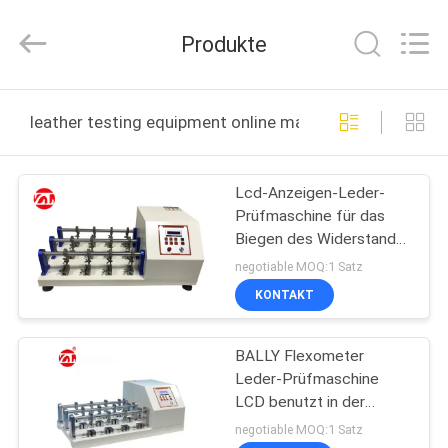
Instrument
Technology
Co.,
Produkte
Ltd..
All
Rights
Reserved.
HAUS
leather testing equipment online manufacture
PRODUKTE
Lcd-Anzeigen-Leder-
Prüfmaschine für das
VIDEOS
Biegen des Widerstand-
ledernen Verkratzens
negotiable MOQ:1 Satz
ÜBER
KONTAKT
UNS
BALLY Flexometer
Leder-Prüfmaschine
FABRIK-
LCD benutzt in der
AUSFLUG
Kleidung/in den
negotiable MOQ:1 Satz