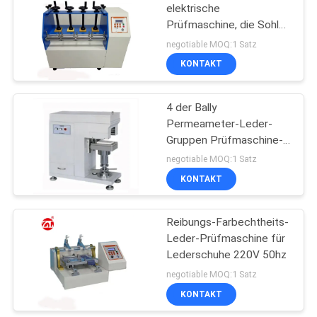
elektrische
Prüfmaschine, die Sohle,
die lederne Prüfungs-
negotiable MOQ:1 Satz
Instrumente biegt
KONTAKT
4 der Bally
Permeameter-Leder-
Gruppen Prüfmaschine-
für Rohstoff-Oberleder,
negotiable MOQ:1 Satz
6 Stellen-Anzeige LCD
KONTAKT
Reibungs-Farbechtheits-
Leder-Prüfmaschine für
Lederschuhe 220V 50hz
negotiable MOQ:1 Satz
KONTAKT