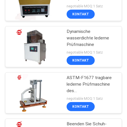
ZITAT
negotiable MOQ:1 Satz
KONTAKT
VR
Dynamische
SHOW
wasserdichte lederne
Prüfmaschine
SITEMAP
negotiable MOQ:1 Satz
KONTAKT
PRIVACY
ASTM-F1677 tragbare
POLICY
lederne Prüfmaschine
des
Labormarkii/Ellbogen-
negotiable MOQ:1 Satz
Toggle-
KONTAKT
Gleitschutztestgeräte
Beenden Sie Schuh-