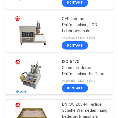
Schuhen/in den Taschen
KONTAKT
QUALITÄTSKONTROLLE
CER lederne
Prüfmaschine, LCD-
TRETEN
Labor beschuht
SIE
Einlegesohlen-
negotiable MOQ:1 Satz
Feuchtigkeitsaufnahme-
MIT
KONTAKT
und Desorptions-
UNS
Testgerät
ISO-5470
IN
Gummi-/lederne
VERBINDUNG
Prüfmaschine für Taber
Abrasion Test
negotiable MOQ:1 Satz
NACHRICHTEN
KONTAKT
EN ISO 20344 Fertige
FORDERN
Schuhe Wärmedämmung
SIE EIN
Lederprüfmaschine