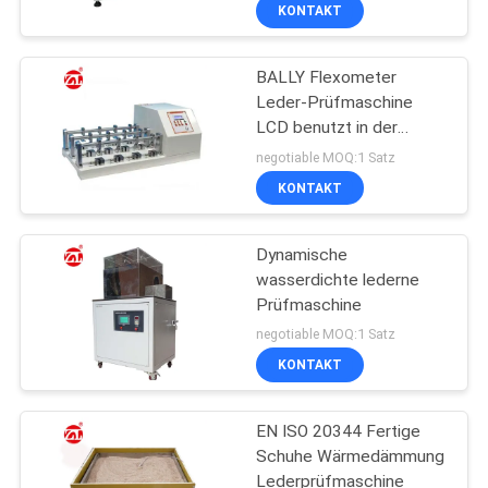
einstellbarem
KONTAKT
Biegewinkel und 0 bis
QUALITÄTSKONTROLLE
150 cpm
Geschwindigkeit
BALLY Flexometer
Leder-Prüfmaschine
TRETEN
LCD benutzt in der
SIE
Kleidung/in den
negotiable MOQ:1 Satz
Schuhen/in den Taschen
MIT
KONTAKT
UNS
Dynamische
IN
wasserdichte lederne
VERBINDUNG
Prüfmaschine
negotiable MOQ:1 Satz
NACHRICHTEN
KONTAKT
EN ISO 20344 Fertige
FORDERN
Schuhe Wärmedämmung
SIE EIN
Lederprüfmaschine