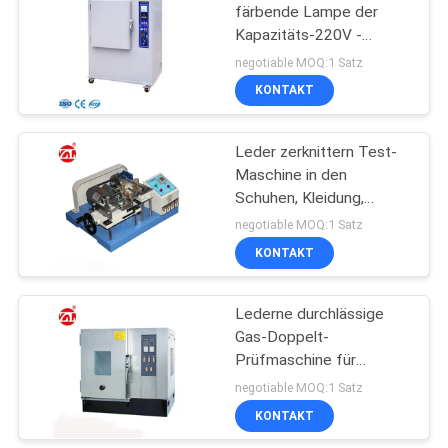
färbende Lampe der
Kapazitäts-220V -
schreiben Sie
negotiable MOQ:1 Satz
Verfärbungs-Test-
KONTAKT
Maschine
Leder zerknittern Test-
Maschine in den
Schuhen, Kleidung,
Gepäck-Handtasche
negotiable MOQ:1 Satz
KONTAKT
Lederne durchlässige
Gas-Doppelt-
Prüfmaschine für
Temperatur und
negotiable MOQ:1 Satz
Feuchtigkeit
KONTAKT