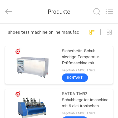
Instrument
Technology
Co.,
Produkte
Ltd..
All
Rights
Reserved.
HAUS
shoes test machine online manufacture
PRODUKTE
Sicherheits-Schuh-
niedrige Temperatur-
VIDEOS
Prüfmaschine mit
automatischem
negotiable MOQ:1 Satz
entfrosten Funktion
ÜBER
KONTAKT
UNS
SATRA TM92
Schuhbiegetestmaschine
FABRIK-
mit 6 elektronischen
AUSFLUG
LCDs, 0° bis 90°
negotiable MOQ:1 Satz