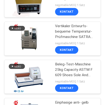
ZITAT
negotiable MOQ:1 Satz
KONTAKT
VR
Vertikaler Entwurfs-
SHOW
bequeme Temperatur-
Prüfmaschine SATRA
TM92 für Fußbekleidung
SITEMAP
negotiable MOQ:1 Satz
KONTAKT
PRIVACY
Beleg-Test-Maschine
POLICY
25kg Capacity ASTM F
609 Shoes Sole And
Heel Limited
negotiable MOQ:1 Satz
KONTAKT
Einphasige anti- gelb