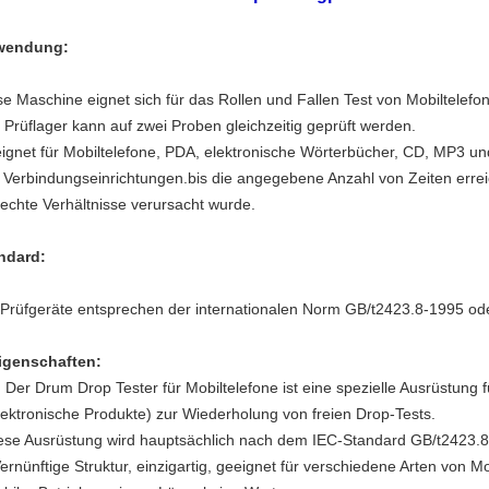
wendung:
se Maschine eignet sich für das Rollen und Fallen Test von Mobiltelef
 Prüflager kann auf zwei Proben gleichzeitig geprüft werden.
ignet für Mobiltelefone, PDA, elektronische Wörterbücher, CD, MP3 un
 Verbindungseinrichtungen.bis die angegebene Anzahl von Zeiten erre
lechte Verhältnisse verursacht wurde.
ndard:
 Prüfgeräte entsprechen der internationalen Norm GB/t2423.8-1995 o
igenschaften:
. Der Drum Drop Tester für Mobiltelefone ist eine spezielle Ausrüstung 
lektronische Produkte) zur Wiederholung von freien Drop-Tests.
ese Ausrüstung wird hauptsächlich nach dem IEC-Standard GB/t2423.8-
ernünftige Struktur, einzigartig, geeignet für verschiedene Arten von Mo