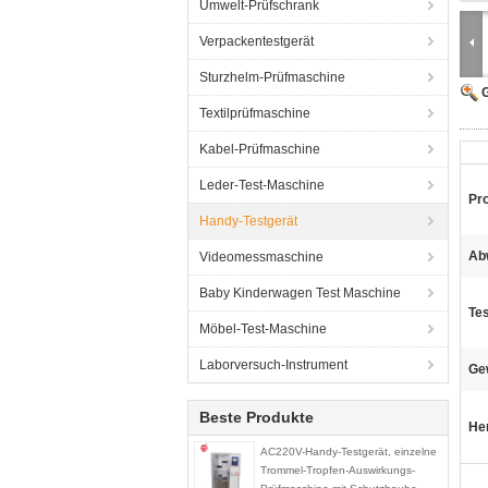
Umwelt-Prüfschrank
Verpackentestgerät
Sturzhelm-Prüfmaschine
G
Textilprüfmaschine
Kabel-Prüfmaschine
Leder-Test-Maschine
Pr
Handy-Testgerät
Ab
Videomessmaschine
Baby Kinderwagen Test Maschine
Tes
Möbel-Test-Maschine
Laborversuch-Instrument
Ge
Beste Produkte
He
AC220V-Handy-Testgerät, einzelne
Trommel-Tropfen-Auswirkungs-