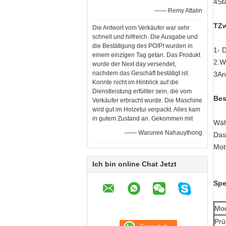
4St
—— Remy Attalin
T
Z
Die Antwort vom Verkäufer war sehr
schnell und hilfreich. Die Ausgabe und
die Bestätigung des PO/PI wurden in
1- 
einem einzigen Tag getan. Das Produkt
2.W
wurde der Next day versendet,
nachdem das Geschäft bestätigt ist.
3An
Konnte nicht im Hinblick auf die
Dienstleistung erfüllter sein, die vom
Bes
Verkäufer erbracht wurde. Die Maschine
wird gut im Holzetui verpackt. Alles kam
in gutem Zustand an. Gekommen mit
Wäh
—— Warunee Nahauythong
Das
Mot
Ich bin online Chat Jetzt
Spe
Mod
Prü