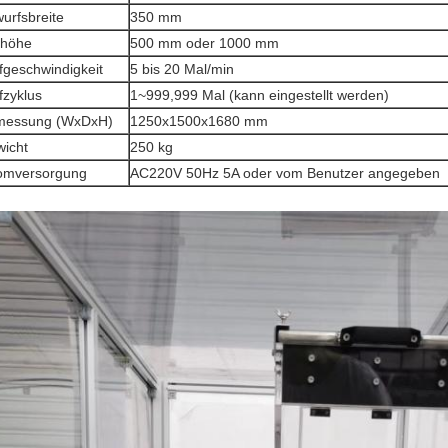
urfsbreite
350 mm
lhöhe
500 mm oder 1000 mm
fgeschwindigkeit
5 bis 20 Mal/min
fzyklus
1~999,999 Mal (kann eingestellt werden)
messung (WxDxH)
1250x1500x1680 mm
icht
250 kg
omversorgung
AC220V 50Hz 5A oder vom Benutzer angegeben