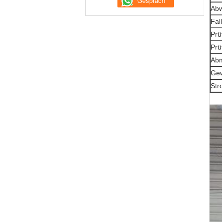
Abw
Fal
Prü
Prü
Ab
Gew
Str