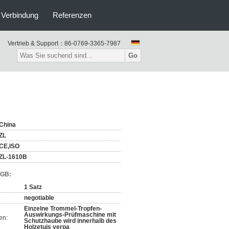
n Verbindung
Referenzen
Vertrieb & Support：
86-0769-3365-7987
Go
China
ZL
CE,ISO
ZL-1610B
AGB:
1 Satz
negotiable
Einzelne Trommel-Tropfen-
Auswirkungs-Prüfmaschine mit
en:
Schutzhaube wird innerhalb des
Holzetuis verpa