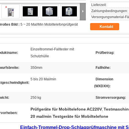
Lieferzeit:
Zahlungsbedingungen:
Versorgungsmaterial-Fäh
roßes Bild :
5 ~ 20 Mal/Min Mobiltelefonprüfgerät
Kontakt
Einzeltrommel-Falltester mit
oduktname:
Prüfbetrag:
Schutzhülle
wurfsbreite:
350mm
Fallhöhe:
5 bis 20 Mal/min
Dimension
tgeschwindigkeit:
(WXDXH):
wicht:
250 kg
Stromversorgung:
Prüfgeräte für Mobiltelefone AC220V
Testmaschine
,
rvorheben:
20 mal/min Testgeräte für Mobiltelefone
Einfach-Trommel-Drop-Schlagprüfmaschine mit 