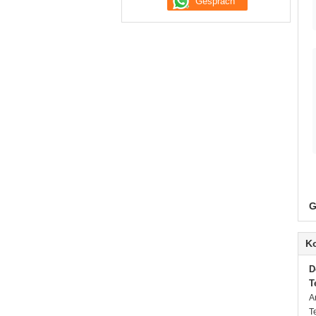
G
K
D
T
A
T