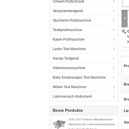
Umwelt-Prüfschrank
Verpackentestgerät
Sturzhelm-Prüfmaschine
Textilprüfmaschine
G
M
Kabel-Prüfmaschine
I
Leder-Test-Maschine
Handy-Testgerät
Pr
Videomessmaschine
Baby Kinderwagen Test Maschine
Bre
Möbel-Test-Maschine
Laborversuch-Instrument
Br
Beste Produkte
Lie
SUS 304 Förderer-Metalldetektor-
Ser
Maschine für Lebensmittelindustrie-