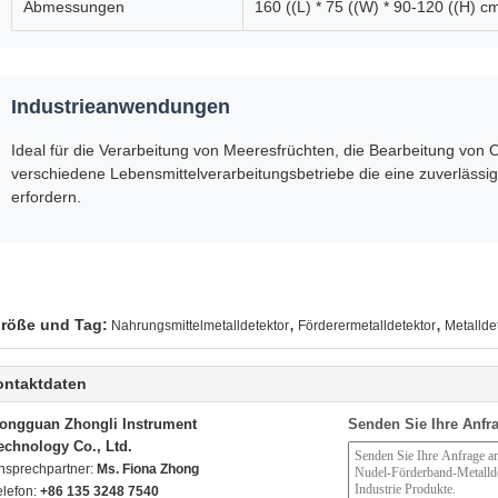
Abmessungen
160 ((L) * 75 ((W) * 90-120 ((H) c
Industrieanwendungen
Ideal für die Verarbeitung von Meeresfrüchten, die Bearbeitung von 
verschiedene Lebensmittelverarbeitungsbetriebe die eine zuverläss
erfordern.
,
,
röße und Tag:
Nahrungsmittelmetalldetektor
Förderermetalldetektor
Metallde
ontaktdaten
ongguan Zhongli Instrument
Senden Sie Ihre Anfra
echnology Co., Ltd.
nsprechpartner:
Ms. Fiona Zhong
elefon:
+86 135 3248 7540