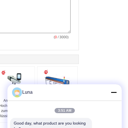
(
0
/ 3000)
Luna
Analysator der
Nadel-Detektor-Sonde
Hochleistungs-XRF,
für Gewebe u. Gewebe
3:51 AM
zum des Körpers,
(auf- Linie Detektor)
lüssigkeit, Pulver zu
prüfen
Good day, what product are you looking 