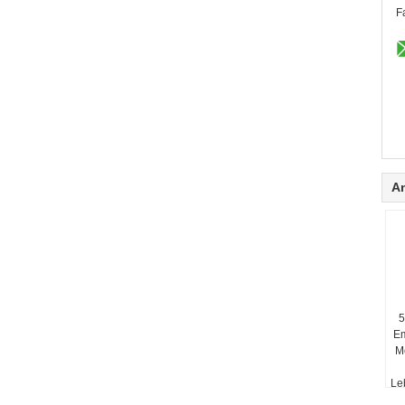
F
A
5
Em
Me
Le