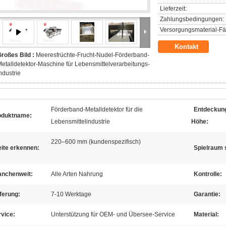
Lieferzeit:
Zahlungsbedingungen:
Versorgungsmaterial-Fäh
Kontakt
roßes Bild :
Meeresfrüchte-Frucht-Nudel-Förderband-
etalldetektor-Maschine für Lebensmittelverarbeitungs-
ndustrie
Förderband-Metalldetektor für die
Entdeckun
oduktname:
Lebensmittelindustrie
Höhe:
220–600 mm (kundenspezifisch)
ite erkennen:
Spielraum 
anchenweit:
Alle Arten Nahrung
Kontrolle:
ferung:
7-10 Werktage
Garantie:
vice:
Unterstützung für OEM- und Übersee-Service
Material: