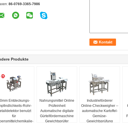
axen:
86-0769-3365-7986
ndere Produkte
0mm Entdeckungs-
Nahrungsmittel Online
Industrieförderer
pfindlichkeits-Rohr-
Prüfeinheit
Online-Checkweigher --
talldetektor benutzt
Automatische digitale
automatische Kartoffel-
für
Gürtelfördermaschine
Gemüse-
F
bensmittelchemikalie-
Gewichtsprüfer
Gewichtsprüfung
Industrie