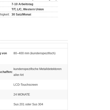
7-10 Arbeitstag
T/T, L/C, Western Union
igkeit:
30 Satz/Monat
g von
80–400 mm (kundenspezifisch)
kundenspezifische Metalldetektoren
schaffen:
aller Art
LCD-Touchscreen
24 MONATE
Sus 201 oder Sus 304