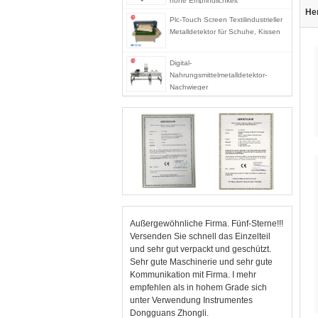
hohe Empfindlichkeit
He
Plc-Touch Screen Textilindustrieller
Metalldetektor für Schuhe, Kissen
Digital-
Nahrungsmittelmetalldetektor-
Nachwieger
Außergewöhnliche Firma. Fünf-Sterne!!!
Versenden Sie schnell das Einzelteil
und sehr gut verpackt und geschützt.
Sehr gute Maschinerie und sehr gute
Kommunikation mit Firma. I mehr
empfehlen als in hohem Grade sich
unter Verwendung Instrumentes
Dongguans Zhongli.