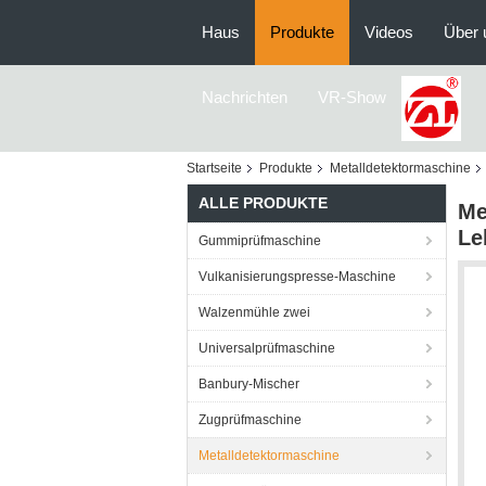
Haus
Produkte
Videos
Über 
Nachrichten
VR-Show
Startseite
Produkte
Metalldetektormaschine
ALLE PRODUKTE
Me
Le
Gummiprüfmaschine
Vulkanisierungspresse-Maschine
Walzenmühle zwei
Universalprüfmaschine
Banbury-Mischer
Zugprüfmaschine
Metalldetektormaschine