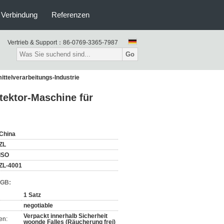
n Verbindung
Referenzen
Vertrieb & Support：
86-0769-3365-7987
Go
ttelverarbeitungs-Industrie
tektor-Maschine für
China
ZL
ISO
ZL-4001
AGB:
1 Satz
negotiable
Verpackt innerhalb Sicherheit
en:
woonde Falles (Räucherung frei)