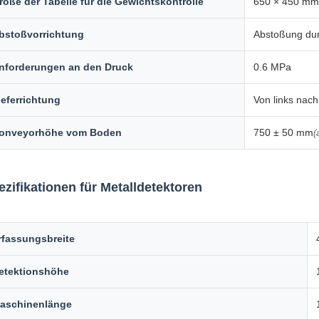
röße der Tabelle für die Gewichtskontrolle
650 × 450 mm
bstoßvorrichtung
Abstoßung dur
nforderungen an den Druck
0.6 MPa
ieferrichtung
Von links nach
onveyorhöhe vom Boden
750 ± 50 mm
(
ezifikationen für Metalldetektoren
rfassungsbreite
etektionshöhe
aschinenlänge