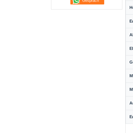
H
E
A
E
G
M
M
A
E