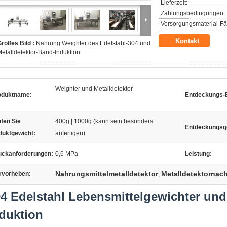
Lieferzeit:
Zahlungsbedingungen:
Versorgungsmaterial-Fäh
Kontakt
roßes Bild :
Nahrung Weighter des Edelstahl-304 und
etalldetektor-Band-Induktion
Weighter und Metalldetektor
oduktname:
Entdeckungs-B
fen Sie
400g | 1000g (kann sein besonders
Entdeckungsge
duktgewicht:
anfertigen)
uckanforderungen:
0,6 MPa
Leistung:
Nahrungsmittelmetalldetektor
Metalldetektornac
rvorheben:
,
4 Edelstahl Lebensmittelgewichter und
duktion