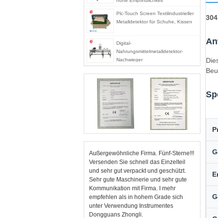
hohe Empfindlichkeit
Plc-Touch Screen Textilindustrieller
304
Metalldetektor für Schuhe, Kissen
An
Digital-
Nahrungsmittelmetalldetektor-
Die
Nachwieger
Beu
Sp
P
G
Außergewöhnliche Firma. Fünf-Sterne!!!
Versenden Sie schnell das Einzelteil
und sehr gut verpackt und geschützt.
E
Sehr gute Maschinerie und sehr gute
Kommunikation mit Firma. I mehr
G
empfehlen als in hohem Grade sich
unter Verwendung Instrumentes
Dongguans Zhongli.