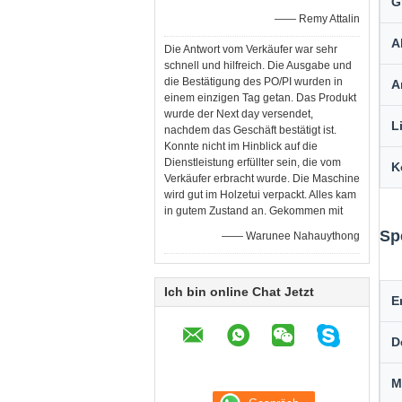
G
—— Remy Attalin
A
Die Antwort vom Verkäufer war sehr
schnell und hilfreich. Die Ausgabe und
die Bestätigung des PO/PI wurden in
A
einem einzigen Tag getan. Das Produkt
wurde der Next day versendet,
L
nachdem das Geschäft bestätigt ist.
Konnte nicht im Hinblick auf die
Dienstleistung erfüllter sein, die vom
K
Verkäufer erbracht wurde. Die Maschine
wird gut im Holzetui verpackt. Alles kam
in gutem Zustand an. Gekommen mit
Sp
—— Warunee Nahauythong
Ich bin online Chat Jetzt
E
D
M