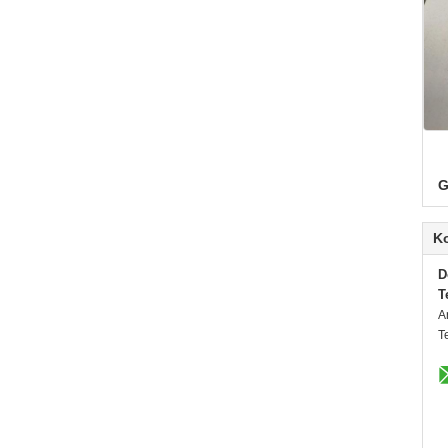
G
K
D
T
A
T