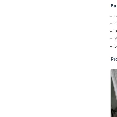
Ei
A
F
D
M
B
Pr