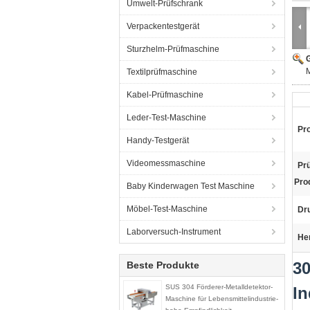
Umwelt-Prüfschrank
Verpackentestgerät
Sturzhelm-Prüfmaschine
G
M
Textilprüfmaschine
Kabel-Prüfmaschine
Leder-Test-Maschine
Pr
Handy-Testgerät
Videomessmaschine
Prü
Pro
Baby Kinderwagen Test Maschine
Möbel-Test-Maschine
Dr
Laborversuch-Instrument
He
30
Beste Produkte
SUS 304 Förderer-Metalldetektor-
In
Maschine für Lebensmittelindustrie-