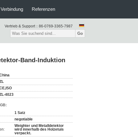
n Verbindung
Referenzen
Vertrieb & Support：
86-0769-3365-7987
Go
etektor-Band-Induktion
China
ZL
CE,ISO
ZL-4023
AGB:
1 Satz
negotiable
Weighter und Metalldetektor
en:
wird innerhalb des Holzetuis
verpackt.