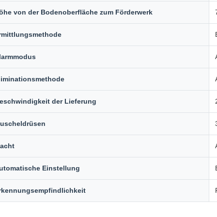
öhe von der Bodenoberfläche zum Förderwerk
rmittlungsmethode
larmmodus
liminationsmethode
eschwindigkeit der Lieferung
uscheldrüsen
acht
utomatische Einstellung
rkennungsempfindlichkeit