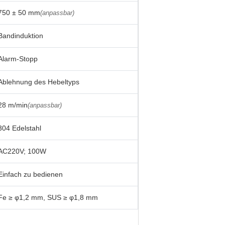
750 ± 50 mm
(anpassbar)
Bandinduktion
Alarm-Stopp
Ablehnung des Hebeltyps
28 m/min
(anpassbar)
304 Edelstahl
AC220V; 100W
Einfach zu bedienen
Fe ≥ φ1,2 mm, SUS ≥ φ1,8 mm