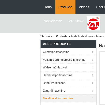
Haus
Produkte
Videos
Über 
Nachrichten
VR-Show
Startseite
Produkte
Metalldetektormaschine
ALLE PRODUKTE
Na
Gummiprüfmaschine
Vulkanisierungspresse-Maschine
Walzenmühle zwei
Universalprüfmaschine
Banbury-Mischer
Zugprüfmaschine
Metalldetektormaschine