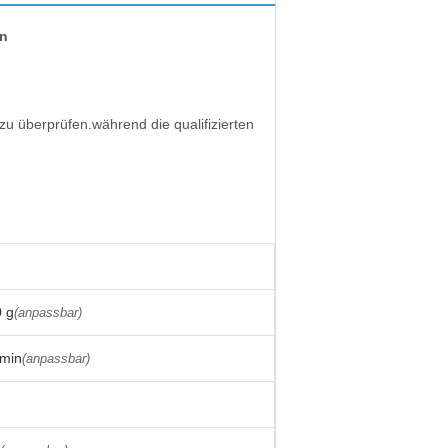
on
u überprüfen.während die qualifizierten
0 g
(anpassbar)
/min
(anpassbar)