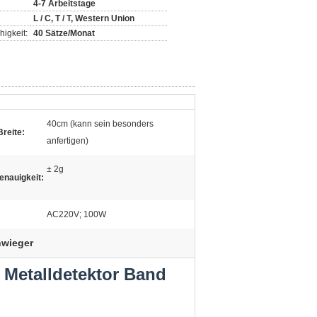
4-7 Arbeitstage
L / C, T / T, Western Union
igkeit:
40 Sätze/Monat
40cm (kann sein besonders
reite:
anfertigen)
± 2g
nauigkeit:
AC220V; 100W
hwieger
 Metalldetektor Band