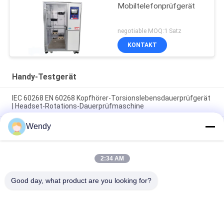
Mobiltelefonprüfgerät
negotiable MOQ:1 Satz
KONTAKT
Handy-Testgerät
IEC 60268 EN 60268 Kopfhörer-Torsionslebensdauerprüfgerät
| Headset-Rotations-Dauerprüfmaschine
Wendy
USB-IF EIA-364-13 IEC 60512 Mobiltelefon USB-Ladegerät
Lebensdauer Steckverbinder Steckdose Einsetzkraft Tester
IEC 60068 IEC 60268 ASTM F2101 Kopfhörer
2:34 AM
Expansionslebensdauer Tester Kopfhörer Kopfband
Dehnungsmüdigkeit Testmaschine
Good day, what product are you looking for?
Beliebte Kategorien
Alle