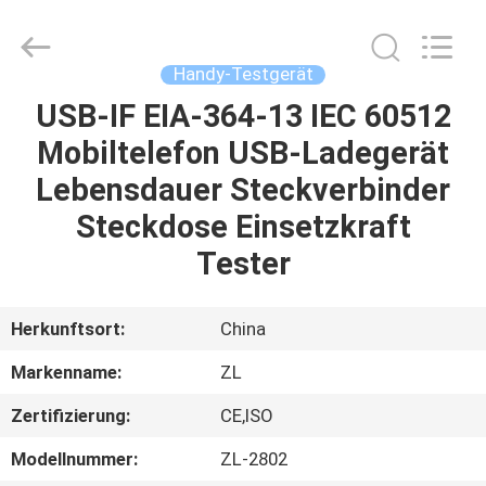
Instrument
Technology
Co.,
Ltd..
All
Handy-Testgerät
Rights
Reserved.
USB-IF EIA-364-13 IEC 60512
HAUS
Mobiltelefon USB-Ladegerät
PRODUKTE
Lebensdauer Steckverbinder
Steckdose Einsetzkraft
VIDEOS
Tester
ÜBER
Herkunftsort:
China
UNS
Markenname:
ZL
Zertifizierung:
CE,ISO
FABRIK-
AUSFLUG
Modellnummer:
ZL-2802