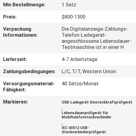
Min Bestellmenge:
1 Satz
QUALITÄTSKONTROLLE
Preis:
$800-1300
Verpackung
Die Digitalanzeige-Zählungs-
TRETEN
Informationen:
Telefon-Ladegerät-
angeschlossene Lebensdauer-
SIE
Testmaschine ist in einer H
MIT
Lieferzeit:
4-7 Arbeitstage
UNS
Zahlungsbedingungen:
L/C, T/T, Western Union
IN
VERBINDUNG
Versorgungsmaterial-
40 Sätze/Monat
Fähigkeit:
Markieren:
NACHRICHTEN
USB-Ladegerät-Einsteckkraftprüfgerät
,
Lebensdauerprüfgerät für
Mobiltelefonsteckverbinder
FORDERN
,
IEC 60512 USB-
SIE EIN
Steckverbinderprüfgerät