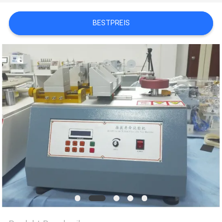
ZITAT
BESTPREIS
VR
SHOW
SITEMAP
PRIVACY
POLICY