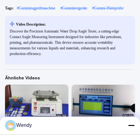
Tags:
#
Gummizugprüfmaschine
#
Gummitestgeräte
#
Gummi-Härteprüfer
Video Description:
Discover the Precision Automatic Water Drop Angle Tester, a cutting-edge
Contact Angle Measuring Instrument designed for industries like petroleum,
printing, and pharmaceuticals. This device ensures accurate wettability
measurements for various liquids and materials, enhancing research and
production efficiency.
Ähnliche Videos
00:38
00:49
Wendy
EN 13329 ASTM D4060 BS
Kondom-Berstprüfmaschine
EN16094 Martindale-Abriebprüfgerät
Rubber Plastic 3
für Holzböden Martindale-
Fabric Textile 5
June 10, 2020