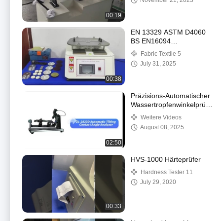
November 21, 2023
Gummi, TPR
00:19
EN 13329 ASTM D4060
BS EN16094
Martindale-
Fabric Textile 5
Abriebprüfgerät für
July 31, 2025
Holzböden Martindale-
Abriebmaschine
00:38
Präzisions-Automatischer
Wassertropfenwinkelprüfer
Kontaktwinkelmessgerät
Weitere Videos
August 08, 2025
02:50
HVS-1000 Härteprüfer
Hardness Tester 11
July 29, 2020
00:33