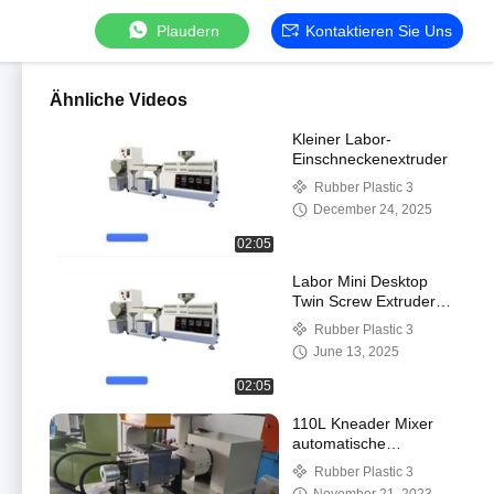
Plaudern
Kontaktieren Sie Uns
Ähnliche Videos
Kleiner Labor-
Einschneckenextruder
Rubber Plastic 3
December 24, 2025
02:05
Labor Mini Desktop
Twin Screw Extruder
Twin Screw Labor
Rubber Plastic 3
Extrusion Pelletizer
June 13, 2025
02:05
110L Kneader Mixer
automatische
Temperatur und
Rubber Plastic 3
Zeitregelung für EVA. ,