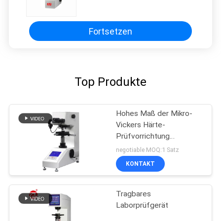
Forschungsinstitute
Fortsetzen
Top Produkte
Hohes Maß der Mikro-
Vickers Härte-
Prüfvorrichtung
Automatisierungs-Digital
negotiable MOQ:1 Satz
KONTAKT
Tragbares
Laborprüfgerät