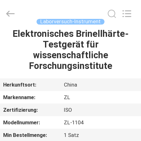
Instrument
Technology
Co.,
Ltd..
All
Laborversuch-Instrument
Rights
Reserved.
Elektronisches Brinellhärte-
HAUS
Testgerät für
PRODUKTE
wissenschaftliche
Forschungsinstitute
VIDEOS
Herkunftsort:
China
ÜBER
Markenname:
ZL
UNS
Zertifizierung:
ISO
FABRIK-
Modellnummer:
ZL-1104
AUSFLUG
Min Bestellmenge:
1 Satz