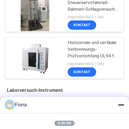
Steuerservofahrrad-
Rahmen-Schlagversuch-
Maschine PLC-GB3565
negotiable MOQ:1 Satz
KONTAKT
Horizontale und vertikale
Verbrennungs-
Prüfvorrichtung UL94 für
Plastik
negotiable MOQ:1 Satz
KONTAKT
Laborversuch-Instrument
SHBRV-187.5 Digital Blovi Härte-Prüfvorrichtung
Fiona
Härte-Prüfvorrichtung des Tablet-YD-35 des Tablet-Korn-
Futterweizens
8:26 PM