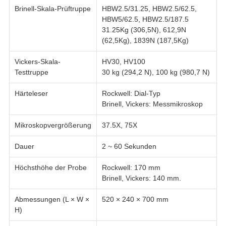
Brinell-Skala-Prüftruppe
HBW2.5/31.25, HBW2.5/62.5,
HBW5/62.5, HBW2.5/187.5
31.25Kg (306,5N), 612,9N
(62,5Kg), 1839N (187,5Kg)
Vickers-Skala-
HV30, HV100
Testtruppe
30 kg (294,2 N), 100 kg (980,7 N)
Härteleser
Rockwell: Dial-Typ
Brinell, Vickers: Messmikroskop
Mikroskopvergrößerung
37.5X, 75X
Dauer
2 ~ 60 Sekunden
Höchsthöhe der Probe
Rockwell: 170 mm
Brinell, Vickers: 140 mm.
Abmessungen (L × W ×
520 × 240 × 700 mm
H)