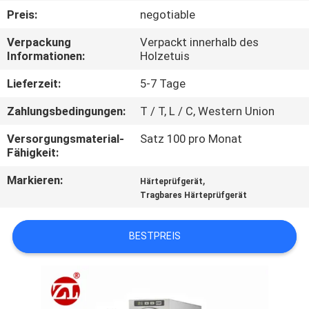
Preis:
negotiable
QUALITÄTSKONTROLLE
Verpackung
Verpackt innerhalb des
Informationen:
Holzetuis
TRETEN
Lieferzeit:
5-7 Tage
SIE
Zahlungsbedingungen:
T / T, L / C, Western Union
MIT
Versorgungsmaterial-
Satz 100 pro Monat
UNS
Fähigkeit:
IN
Markieren:
,
Härteprüfgerät
VERBINDUNG
Tragbares Härteprüfgerät
NACHRICHTEN
BESTPREIS
FORDERN
SIE EIN