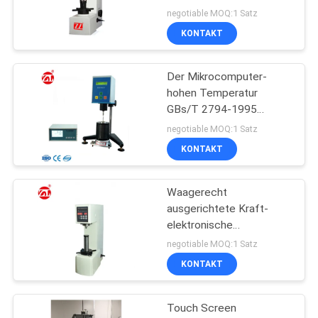
negotiable MOQ:1 Satz
KONTAKT
Der Mikrocomputer-
hohen Temperatur
GBs/T 2794-1995
Digital-Dichte-
negotiable MOQ:1 Satz
Messerlcd-bildschirm
KONTAKT
Waagerecht
ausgerichtete Kraft-
elektronische
Brinellhärte-
negotiable MOQ:1 Satz
Prüfvorrichtung HBE-
KONTAKT
3000A des Test-10
Touch Screen