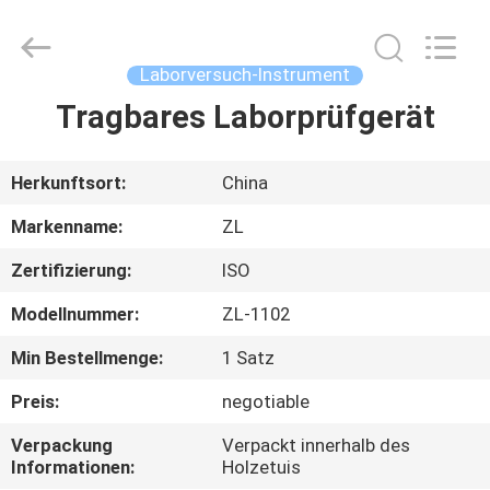
Instrument
Technology
Co.,
Ltd..
All
Laborversuch-Instrument
Rights
Reserved.
Tragbares Laborprüfgerät
HAUS
PRODUKTE
Herkunftsort:
China
Markenname:
ZL
VIDEOS
Zertifizierung:
ISO
Modellnummer:
ZL-1102
ÜBER
UNS
Min Bestellmenge:
1 Satz
Preis:
negotiable
FABRIK-
Verpackung
Verpackt innerhalb des
AUSFLUG
Informationen:
Holzetuis