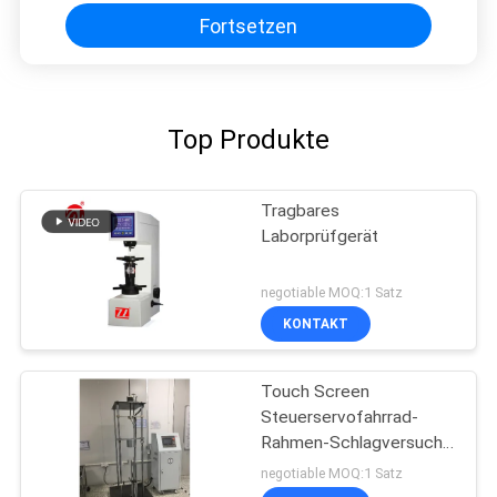
Fortsetzen
Top Produkte
Tragbares
Laborprüfgerät
negotiable MOQ:1 Satz
KONTAKT
Touch Screen
Steuerservofahrrad-
Rahmen-Schlagversuch-
Maschine PLC-GB3565
negotiable MOQ:1 Satz