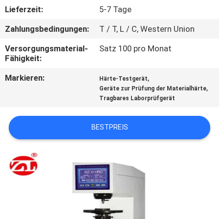
Lieferzeit:
5-7 Tage
QUALITÄTSKONTROLLE
Zahlungsbedingungen:
T / T, L / C, Western Union
Versorgungsmaterial-
Satz 100 pro Monat
TRETEN
Fähigkeit:
SIE
Markieren:
,
Härte-Testgerät
MIT
,
Geräte zur Prüfung der Materialhärte
Tragbares Laborprüfgerät
UNS
IN
BESTPREIS
VERBINDUNG
NACHRICHTEN
FORDERN
SIE EIN