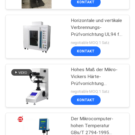
KONTAKT
Horizontale und vertikale
Verbrennungs-
Prüfvorrichtung UL94 für
Plastik
negotiable MOQ:1 Satz
KONTAKT
Hohes Maß der Mikro-
Vickers Härte-
Prüfvorrichtung
Automatisierungs-Digital
negotiable MOQ:1 Satz
KONTAKT
Der Mikrocomputer-
hohen Temperatur
GBs/T 2794-1995