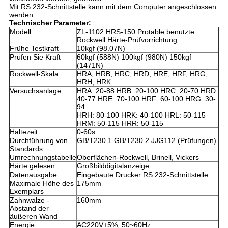
Mit RS 232-Schnittstelle kann mit dem Computer angeschlossen
werden.
Technischer Parameter:
Modell
ZL-1102 HRS-150 Protable benutzte
Rockwell Härte-Prüfvorrichtung
Frühe Testkraft
10kgf (98.07N)
Prüfen Sie Kraft
60kgf (588N) 100kgf (980N) 150kgf
(1471N)
Rockwell-Skala
HRA,
HRB
,
HRC
,
HRD
,
HRE
,
HRF
,
HRG
,
HRH
,
HRK
Versuchsanlage
HRA: 20-88 HRB: 20-100 HRC: 20-70 HRD:
40-77 HRE: 70-100 HRF: 60-100 HRG: 30-
94
HRH: 80-100 HRK: 40-100 HRL: 50-115
HRM: 50-115 HRR: 50-115
Haltezeit
0-60s
Durchführung von
GB/T230.1 GB/T230.2 JJG112 (Prüfungen)
Standards
Umrechnungstabelle
Oberflächen-Rockwell, Brinell, Vickers
Härte gelesen
Großbilddigitalanzeige
Datenausgabe
Eingebaute Drucker RS 232-Schnittstelle
Maximale Höhe des
175mm
Exemplars
Zahnwalze -
160mm
Abstand der
äußeren Wand
Energie
AC220V+5%, 50~60Hz