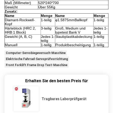
Maß (Millimeter)
520*240*700
Gewicht
Über 55Kg
Zusatz:
Name
Menge
Name
Menge
Diamant-Rockwell-
1-teilig
φ1.5875mmBallkopf
1-teilig
Kopf
Härteblock (HRC 2,
3-teilig
Groß, Medium und
Jedes 1-
HRB 1 Block)
typetest Bank V
teilig
Gewicht (
A
,
B
,
C)
Jedes 1-
Staubplastikabdeckung
1-teilig
teilig
Manuell
1-teilig
Produktbescheinigung
1-teilig
Computer-Servobiegeversuch-Maschine
Elektrische Fahrrad-Servoprüfvorrichtung
Front Forklift Frame Drop Test-Maschine
Erhalten Sie den besten Preis für
Tragbares Laborprüfgerät