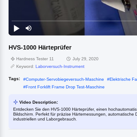
HVS-1000 Härteprüfer
Hardness Tester 11
July 29, 2020
Keyword:
Laborversuch-Instrument
Tags:
#
Computer-Servobiegeversuch-Maschine
#
Elektrische F
#
Front Forklift Frame Drop Test-Maschine
Video Description:
Entdecken Sie den HVS-1000 Härteprüfer, einen hochautomatisi
Bildschirm. Perfekt für präzise Härtemessungen, automatische
industriellen und Laborgebrauch.