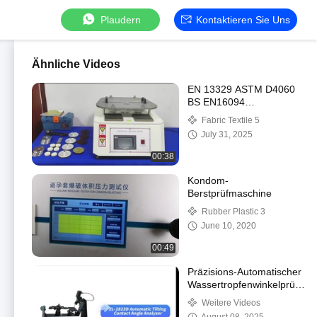
Plaudern
Kontaktieren Sie Uns
Ähnliche Videos
EN 13329 ASTM D4060
BS EN16094
Martindale-
Fabric Textile 5
Abriebprüfgerät für
July 31, 2025
Holzböden Martindale-
Abriebmaschine
00:38
Kondom-
Berstprüfmaschine
Rubber Plastic 3
June 10, 2020
00:49
Präzisions-Automatischer
Wassertropfenwinkelprüfer
Kontaktwinkelmessgerät
Weitere Videos