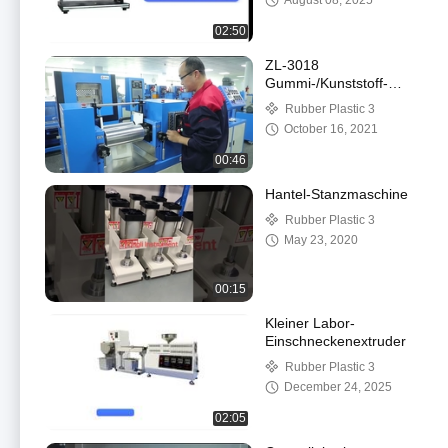
August 08, 2025
02:50
ZL-3018
Gummi-/Kunststoff-
Zweiwalzenmühle,
Rubber Plastic 3
Labormischmühle
October 16, 2021
00:46
Hantel-Stanzmaschine
Rubber Plastic 3
May 23, 2020
00:15
Kleiner Labor-
Einschneckenextruder
Rubber Plastic 3
December 24, 2025
02:05