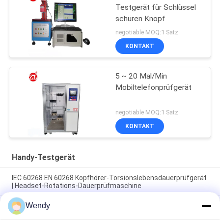
Testgerät für Schlüssel
schüren Knopf
negotiable MOQ:1 Satz
KONTAKT
5 ~ 20 Mal/Min
Mobiltelefonprüfgerät
negotiable MOQ:1 Satz
KONTAKT
Handy-Testgerät
IEC 60268 EN 60268 Kopfhörer-Torsionslebensdauerprüfgerät
| Headset-Rotations-Dauerprüfmaschine
Wendy
USB-IF EIA-364-13 IEC 60512 Mobiltelefon USB-Ladegerät
Lebensdauer Steckverbinder Steckdose Einsetzkraft Tester