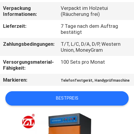
Verpackung
Verpackt im Holzetui
QUALITÄTSKONTROLLE
Informationen:
(Räucherung frei)
Lieferzeit:
7 Tage nach dem Auftrag
TRETEN
bestätigt
SIE
Zahlungsbedingungen:
T/T, L/C, D/A, D/P, Western
Union, MoneyGram
MIT
UNS
Versorgungsmaterial-
100 Sets pro Monat
Fähigkeit:
IN
Markieren:
,
TelefonTestgerät
Handyprüfmaschine
VERBINDUNG
BESTPREIS
NACHRICHTEN
FORDERN
SIE EIN