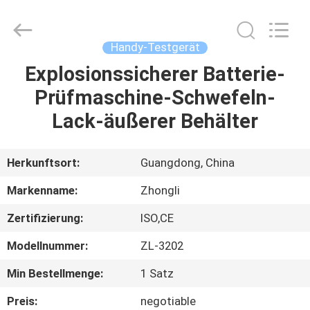
Instrument
Technology
Co.,
Ltd..
All
Handy-Testgerät
Rights
Reserved.
Explosionssicherer Batterie-
HAUS
Prüfmaschine-Schwefeln-
PRODUKTE
Lack-äußerer Behälter
VIDEOS
Herkunftsort:
Guangdong, China
Markenname:
Zhongli
ÜBER
Zertifizierung:
ISO,CE
UNS
Modellnummer:
ZL-3202
FABRIK-
Min Bestellmenge:
1 Satz
AUSFLUG
Preis:
negotiable