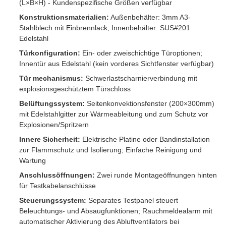
(L×B×H) - Kundenspezifische Größen verfügbar
Konstruktionsmaterialien:
Außenbehälter: 3mm A3-
Stahlblech mit Einbrennlack; Innenbehälter: SUS#201
Edelstahl
Türkonfiguration:
Ein- oder zweischichtige Türoptionen;
Innentür aus Edelstahl (kein vorderes Sichtfenster verfügbar)
Tür mechanismus:
Schwerlastscharnierverbindung mit
explosionsgeschütztem Türschloss
Belüftungssystem:
Seitenkonvektionsfenster (200×300mm)
mit Edelstahlgitter zur Wärmeableitung und zum Schutz vor
Explosionen/Spritzern
Innere Sicherheit:
Elektrische Platine oder Bandinstallation
zur Flammschutz und Isolierung; Einfache Reinigung und
Wartung
Anschlussöffnungen:
Zwei runde Montageöffnungen hinten
für Testkabelanschlüsse
Steuerungssystem:
Separates Testpanel steuert
Beleuchtungs- und Absaugfunktionen; Rauchmeldealarm mit
automatischer Aktivierung des Abluftventilators bei