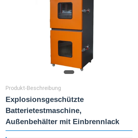
ZITAT
VR
SHOW
SITEMAP
PRIVACY
POLICY
Produkt-Beschreibung
Explosionsgeschützte
Batterietestmaschine,
Außenbehälter mit Einbrennlack