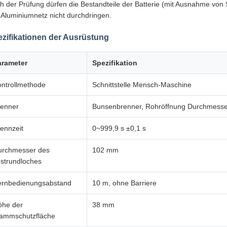
h der Prüfung dürfen die Bestandteile der Batterie (mit Ausnahme von
 Aluminiumnetz nicht durchdringen.
zifikationen der Ausrüstung
arameter
Spezifikation
ntrollmethode
Schnittstelle Mensch-Maschine
renner
Bunsenbrenner, Rohröffnung Durchmesse
ennzeit
0~999,9 s ±0,1 s
urchmesser des
102 mm
strundloches
ernbedienungsabstand
10 m, ohne Barriere
öhe der
38 mm
lammschutzfläche