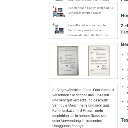
Prüfmaschine mit Schutzhaube
Ladetonnage-Handy-Testgerät für
Schlüssel schüren Knopf
Ho
Zie
Hoch-Präzision automatische
Verbindungsstück-Stecker-
Bat
Servoeinfügung, die Kraft-Test-
Maschine zieht
Be
Außergewöhnliche Firma. Fünf-Sterne!!!
Versenden Sie schnell das Einzelteil
und sehr gut verpackt und geschützt.
Sehr gute Maschinerie und sehr gute
Kommunikation mit Firma. I mehr
empfehlen als in hohem Grade sich
Te
unter Verwendung Instrumentes
Dongguans Zhongli.