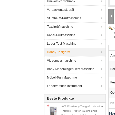
Umwelt-Prüfschrank
Verpackentestgerät
Sturzhelm-Prüfmaschine
Textilprüfmaschine
G
M
Kabel-Prüfmaschine
Leder-Test-Maschine
Handy-Testgerät
An
Videomessmaschine
Baby Kinderwagen Test Maschine
Br
Möbel-Test-Maschine
Fe
Laborversuch-Instrument
Gew
Beste Produkte
He
AC220V-Handy-Testgerät, einzelne
Trommel-Tropfen-Auswirkungs-
Ho