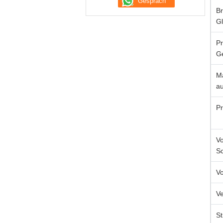
Br
G
P
G
Ma
au
Pr
V
Sc
V
V
S