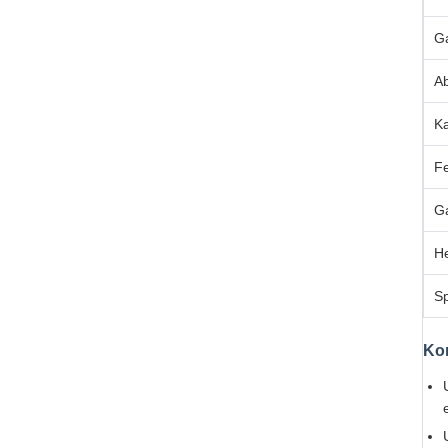
G
A
K
F
G
He
Sp
Ko