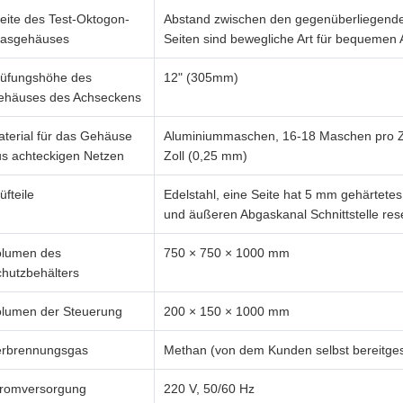
eite des Test-Oktogon-
Abstand zwischen den gegenüberliegenden
lasgehäuses
Seiten sind bewegliche Art für bequeme
rüfungshöhe des
12" (305mm)
ehäuses des Achseckens
terial für das Gehäuse
Aluminiummaschen, 16-18 Maschen pro Zo
s achteckigen Netzen
Zoll (0,25 mm)
üfteile
Edelstahl, eine Seite hat 5 mm gehärtetes 
und äußeren Abgaskanal Schnittstelle rese
olumen des
750 × 750 × 1000 mm
hutzbehälters
olumen der Steuerung
200 × 150 × 1000 mm
erbrennungsgas
Methan (von dem Kunden selbst bereitgest
tromversorgung
220 V, 50/60 Hz