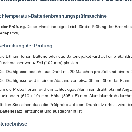
chtemperatur-Batterienbrennungsprüfmaschine
l der Prüfung:
Diese Maschine eignet sich für die Prüfung der Brennfest
teriepacks).
schreibung der Prüfung
Die Lithium-Ionen-Batterie oder das Batteriepaket wird auf eine Stahl
Durchmesser von 4 Zoll (102 mm) platziert
Die Drahtgasse besteht aus Draht mit 20 Maschen pro Zoll und einem 
Die Drahtgasse wird in einem Abstand von etwa 38 mm über der Flamme
Um die Probe herum wird ein achteckiges Aluminiumdrahtnetz mit Angab
zueinander (610 + 10) mm, Höhe (305 + 5) mm, Aluminiumdrahtdur
Stellen Sie sicher, dass die Prüfprobe auf dem Drahtnetz erhitzt wird, bi
(Batteriesatz) entzündet und ausgebrannt ist.
stergebnisse