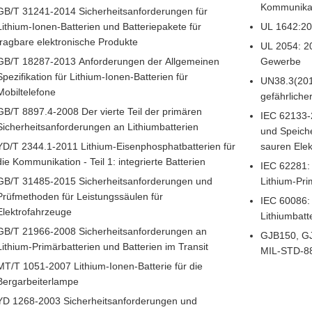
Kommunika
GB/T 31241-2014 Sicherheitsanforderungen für
Lithium-Ionen-Batterien und Batteriepakete für
UL 1642:20
tragbare elektronische Produkte
UL 2054: 20
GB/T 18287-2013 Anforderungen der Allgemeinen
Gewerbe
Spezifikation für Lithium-Ionen-Batterien für
UN38.3(201
Mobiltelefone
gefährliche
GB/T 8897.4-2008 Der vierte Teil der primären
IEC 62133-2
Sicherheitsanforderungen an Lithiumbatterien
und Speiche
YD/T 2344.1-2011 Lithium-Eisenphosphatbatterien für
sauren Elek
die Kommunikation - Teil 1: integrierte Batterien
IEC 62281:
GB/T 31485-2015 Sicherheitsanforderungen und
Lithium-Pri
Prüfmethoden für Leistungssäulen für
IEC 60086:
Elektrofahrzeuge
Lithiumbatte
GB/T 21966-2008 Sicherheitsanforderungen an
GJB150, G
Lithium-Primärbatterien und Batterien im Transit
MIL-STD-88
MT/T 1051-2007 Lithium-Ionen-Batterie für die
Bergarbeiterlampe
YD 1268-2003 Sicherheitsanforderungen und