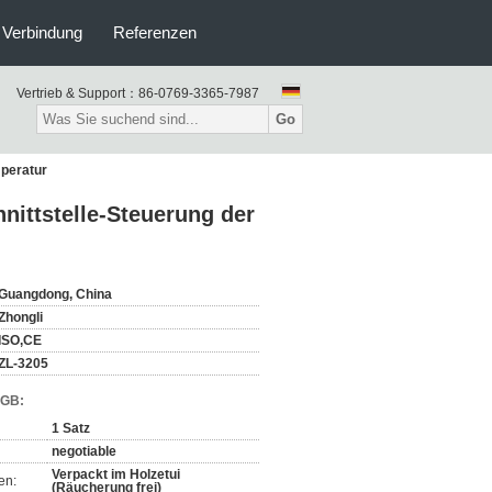
n Verbindung
Referenzen
Vertrieb & Support：
86-0769-3365-7987
Go
peratur
ittstelle-Steuerung der
Guangdong, China
Zhongli
ISO,CE
ZL-3205
AGB:
1 Satz
negotiable
Verpackt im Holzetui
en:
(Räucherung frei)