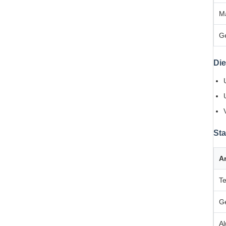
M
G
Di
Sta
Ar
Te
G
Al