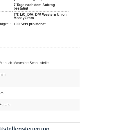
7 Tage nach dem Auftrag
bestätigt
T/T, L/C, D/A, D/P, Western Union,
MoneyGram
igkeit:
100 Sets pro Monat
-Mensch-Maschine Schnittstelle
2mm
mm
Monate
tstellensteuerung