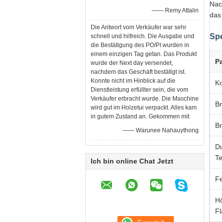
Nac
—— Remy Attalin
das
Die Antwort vom Verkäufer war sehr
Spe
schnell und hilfreich. Die Ausgabe und
die Bestätigung des PO/PI wurden in
einem einzigen Tag getan. Das Produkt
P
wurde der Next day versendet,
nachdem das Geschäft bestätigt ist.
Konnte nicht im Hinblick auf die
Ko
Dienstleistung erfüllter sein, die vom
Verkäufer erbracht wurde. Die Maschine
B
wird gut im Holzetui verpackt. Alles kam
in gutem Zustand an. Gekommen mit
Br
—— Warunee Nahauythong
D
Te
Ich bin online Chat Jetzt
F
H
F