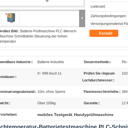
Lieferzeit:
Zahlungsbedingungen:
Versorgungsmaterial-Fäh
roßes Bild :
Batterie-Prüfmaschine PLC-Mensch-
Kontakt
aschine Schnittstelle-Steuerung der hohen
Temperatur
wendbare Industrie::
Batterie-Industrie
Steuermethode::
Plc
0~ 999.9s±0.1s
Prüfen Sie ringsum
10
enndauer::
Lochdurchmesser::
rnsteuerungsabstand::
10m, ohne Sperre
Flammenschirmhöhe::
38
icht::
Über 100kg
Garantie::
12 
mobiles Testgerät
Handyprüfmaschine
rvorheben:
,
chtemperatur-Batterietestmaschine PLC-Schnit