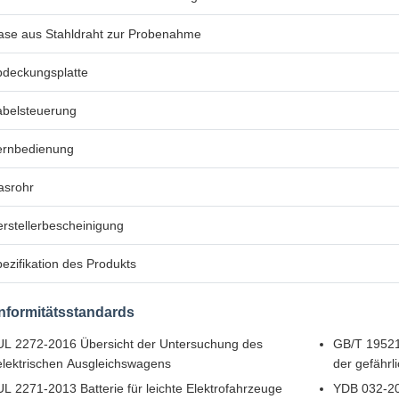
ase aus Stahldraht zur Probenahme
bdeckungsplatte
abelsteuerung
ernbedienung
asrohr
rstellerbescheinigung
ezifikation des Produkts
nformitätsstandards
UL 2272-2016 Übersicht der Untersuchung des
GB/T 19521
elektrischen Ausgleichswagens
der gefährl
UL 2271-2013 Batterie für leichte Elektrofahrzeuge
YDB 032-200