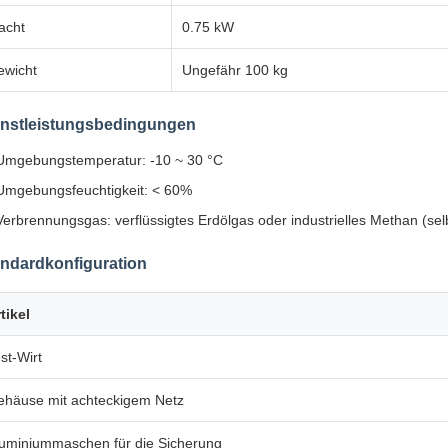
acht
0.75 kW
ewicht
Ungefähr 100 kg
enstleistungsbedingungen
Umgebungstemperatur: -10 ~ 30 °C
Umgebungsfeuchtigkeit: < 60%
Verbrennungsgas: verflüssigtes Erdölgas oder industrielles Methan (sel
ndardkonfiguration
tikel
st-Wirt
ehäuse mit achteckigem Netz
uminiummaschen für die Sicherung