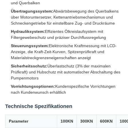
und Querbalken
Übertragungssystem:
Abwärtsbewegung des Querbalkens
über Motoruntersetzer, Kettenantriebsmechanismus und
Schneckengetriebe für einstellbare Zug- und Druckräume
Hydrauliksystem:
Effizientes Ölkreislaufsystem mit
Filtergewebeschutz und präziser Durchflussregelung
Steuerungssystem:
Elektronische Kraftmessung mit LCD-
Anzeige, die Kraft-Zeit-Kurven, Spitzenprüfkraft und
Materialstreckgrenzeneigenschaften anzeigt
Sicherheitsschutz:
Überlastschutz (3% der maximalen
Prüfkraft) und Hubschutz mit automatischer Abschaltung des
Pumpenmotors
Vorrichtungsoptionen:
Kundenspezifische Vorrichtungen
nach Kundenwunsch erhältlich
Technische Spezifikationen
Parameter
100KN
300KN
600KN
100