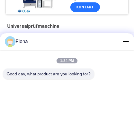
KONTAKT
Universalprüfmaschine
Schreibtisch-Einkolumnen-Universal-Zugspannungstester
Fiona
Plastikflaschenbecher-Kompressionsprüfmaschine
Universal-Zugprüfmaschine für Dummy-Zugversuche.
Universal-Zugprüfmaschine
1:24 PM
Good day, what product are you looking for?
Beliebte Kategorien
Alle
Vulkanisierungspresse-
Gummiprüfmaschine
Maschine
Walzenmühle Zwei
Universalprüfmaschine