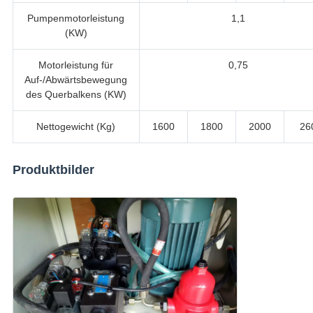
Pumpenmotorleistung
1,1
(KW)
Motorleistung für
0,75
Auf-/Abwärtsbewegung
des Querbalkens (KW)
Nettogewicht (Kg)
1600
1800
2000
26
Produktbilder