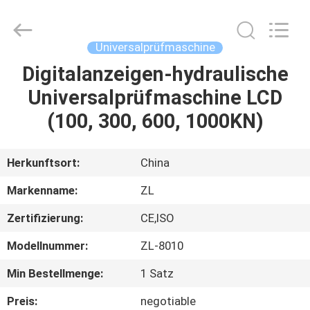
Instrument
Technology
Co.,
Ltd..
All
Universalprüfmaschine
Rights
Reserved.
Digitalanzeigen-hydraulische
HAUS
Universalprüfmaschine LCD
PRODUKTE
(100, 300, 600, 1000KN)
VIDEOS
Herkunftsort:
China
Markenname:
ZL
ÜBER
Zertifizierung:
CE,ISO
UNS
Modellnummer:
ZL-8010
FABRIK-
Min Bestellmenge:
1 Satz
AUSFLUG
Preis:
negotiable