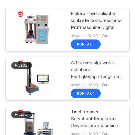
Elektro - hydraulische
konkrete Kompressions-
Prüfmaschine Digital
negotiable MOQ:1 Satz
KONTAKT
Art Universalgewebe-
dehnbare
Festigkeitsprüfungsmaschine
500N Digital
negotiable MOQ:1 Satz
Servobewegungs
KONTAKT
Tischrechner-
Servohochtemperatur-
Universalprüfmaschine
negotiable MOQ:1 Satz