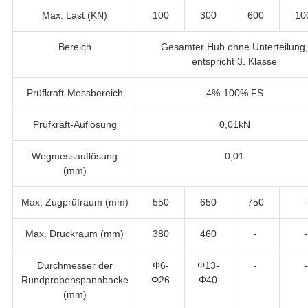
Max. Last (KN)
100
300
600
10
Bereich
Gesamter Hub ohne Unterteilung
entspricht 3. Klasse
Prüfkraft-Messbereich
4%-100% FS
Prüfkraft-Auflösung
0,01kN
Wegmessauflösung
0,01
(mm)
Max. Zugprüfraum (mm)
550
650
750
-
Max. Druckraum (mm)
380
460
-
-
Durchmesser der
Φ6-
Φ13-
-
-
Rundprobenspannbacke
Φ26
Φ40
(mm)