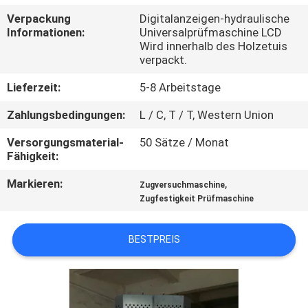
Verpackung
Digitalanzeigen-hydraulische
QUALITÄTSKONTROLLE
Informationen:
Universalprüfmaschine LCD
Wird innerhalb des Holzetuis
verpackt.
TRETEN
Lieferzeit:
5-8 Arbeitstage
SIE
Zahlungsbedingungen:
L / C, T / T, Western Union
MIT
UNS
Versorgungsmaterial-
50 Sätze / Monat
Fähigkeit:
IN
Markieren:
,
Zugversuchmaschine
VERBINDUNG
Zugfestigkeit Prüfmaschine
NACHRICHTEN
BESTPREIS
FORDERN
SIE EIN