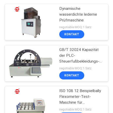
Dynamische
wasserdichte lederne
Prüfmaschine
negotiable MOQ:1 Satz
KONTAKT
GB/T 32024 Kapazität
der PLC-
Steuerfußbekleidungs-
Drehungs-
negotiable MOQ:1 Satz
Prüfvorrichtungs-50
KONTAKT
Nanometer
ISO 108 12 Beispielbally
Flexometer-Test-
Maschine für
Gewebe/Leder
negotiable MOQ:1 Satz