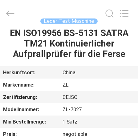
Instrument
Technology
Co.,
Ltd..
All
Leder-Test-Maschine
Rights
Reserved.
EN ISO19956 BS-5131 SATRA
HAUS
TM21 Kontinuierlicher
PRODUKTE
Aufprallprüfer für die Ferse
VIDEOS
Herkunftsort:
China
Markenname:
ZL
ÜBER
Zertifizierung:
CE,ISO
UNS
Modellnummer:
ZL-7027
FABRIK-
Min Bestellmenge:
1 Satz
AUSFLUG
Preis:
negotiable