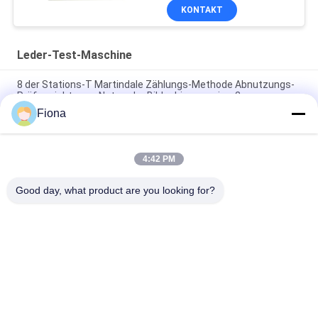
KONTAKT
Leder-Test-Maschine
8 der Stations-T Martindale Zählungs-Methode Abnutzungs-
Prüfvorrichtungs-Noten-der Bildschirmanzeige-2
Fiona
EN ISO19956 BS-5131 SATRA TM21 Kontinuierlicher
Aufprallprüfer für die Ferse
4:42 PM
ASTM F1614 ASTM F1976 Leistungstester für die
Schuhpolsterung
Good day, what product are you looking for?
Beliebte Kategorien
Alle
Vulkanisierungspresse-
Gummiprüfmaschine
Maschine
Walzenmühle Zwei
Universalprüfmaschine