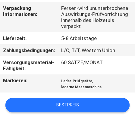
Verpackung
Fersen-wird ununterbrochene
QUALITÄTSKONTROLLE
Informationen:
Auswirkungs-Prüfvorrichtung
innerhalb des Holzetuis
verpackt.
TRETEN
Lieferzeit:
5-8 Arbeitstage
SIE
Zahlungsbedingungen:
L/C, T/T, Western Union
MIT
UNS
Versorgungsmaterial-
60 SÄTZE/MONAT
Fähigkeit:
IN
Markieren:
,
Leder-Prüfgeräte
VERBINDUNG
lederne Messmaschine
NACHRICHTEN
BESTPREIS
FORDERN
SIE EIN