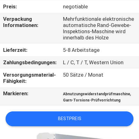
Preis:
negotiable
QUALITÄTSKONTROLLE
Verpackung
Mehrfunktionale elektronische
Informationen:
automatische Rand-Gewebe-
Inspektions-Maschine wird
TRETEN
innerhalb des Holze
SIE
Lieferzeit:
5-8 Arbeitstage
MIT
Zahlungsbedingungen:
L / C, T / T, Western Union
UNS
IN
Versorgungsmaterial-
50 Sätze / Monat
Fähigkeit:
VERBINDUNG
Markieren:
,
Abnutzungswiderstandprüfmaschine
Garn-Torsions-Prüfvorrichtung
NACHRICHTEN
BESTPREIS
FORDERN
SIE EIN