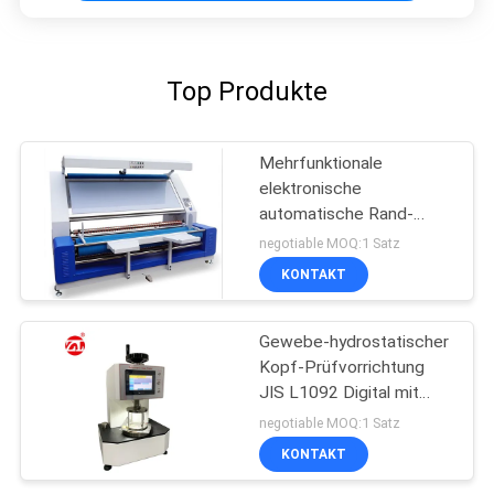
Top Produkte
Mehrfunktionale
elektronische
automatische Rand-
Gewebe-Inspektions-
negotiable MOQ:1 Satz
Maschine
KONTAKT
Gewebe-hydrostatischer
Kopf-Prüfvorrichtung
JIS L1092 Digital mit
LCD-Touch Screen
negotiable MOQ:1 Satz
KONTAKT