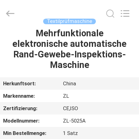
Instrument
Technology
Co.,
Ltd..
All
Textilprüfmaschine
Rights
Reserved.
Mehrfunktionale
HAUS
elektronische automatische
PRODUKTE
Rand-Gewebe-Inspektions-
Maschine
VIDEOS
Herkunftsort:
China
ÜBER
Markenname:
ZL
UNS
Zertifizierung:
CE,ISO
FABRIK-
Modellnummer:
ZL-5025A
AUSFLUG
Min Bestellmenge:
1 Satz