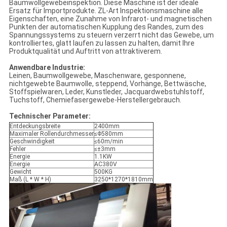
Baumwollgewebeinspektion. Diese Maschine ist der ideale
Ersatz für Importprodukte. ZL-Art Inspektionsmaschine alle
Eigenschaften, eine Zunahme von Infrarot- und magnetischen
Punkten der automatischen Kupplung des Randes, zum des
Spannungssystems zu steuern verzerrt nicht das Gewebe, um
kontrolliertes, glatt laufen zu lassen zu halten, damit Ihre
Produktqualität und Auftritt von attraktiverem.
Anwendbare Industrie:
Leinen, Baumwollgewebe, Maschenware, gesponnene,
nichtgewebte Baumwolle, steppend, Vorhänge, Bettwäsche,
Stoffspielwaren, Leder, Kunstleder, Jacquardwebstuhlstoff,
Tuchstoff, Chemiefasergewebe-Herstellergebrauch.
Technischer Parameter:
Entdeckungsbreite
2400mm
Maximaler Rollendurchmesser
≤Φ580mm
Geschwindigkeit
≤60m/min
Fehler
≤±3mm
Energie
1.1KW
Energie
AC380V
Gewicht
500KG
Maß (L * W * H)
3250*1270*1810mm