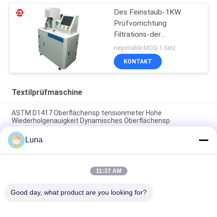
Des Feinstaub-1KW
Prüfvorrichtung
Filtrations-der
Leistungsfähigkeits-PFE
negotiable MOQ:1 Satz
KONTAKT
Textilprüfmaschine
ASTM D1417 Oberflächensp tensionmeter Hohe
Wiederholgenauigkeit Dynamisches Oberflächensp
tensionmeter
Luna
Automatische Walzmaschine für nicht gewebte Stoffe mit
Randsteuerungsanlage
11:37 AM
G278 Stoff-Oszillations-Abriebprüfgerät und Wyzenbeek-
Abriebprüfmaschine für Leder
Good day, what product are you looking for?
Beliebte Kategorien
Alle