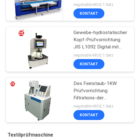
Gewebe-Inspektions-
negotiable MOQ:1 Satz
Maschine
KONTAKT
Gewebe-hydrostatischer
Kopf-Prüfvorrichtung
JIS L1092 Digital mit
LCD-Touch Screen
negotiable MOQ:1 Satz
KONTAKT
Des Feinstaub-1KW
Prüfvorrichtung
Filtrations-der
Leistungsfähigkeits-PFE
negotiable MOQ:1 Satz
KONTAKT
Textilprüfmaschine