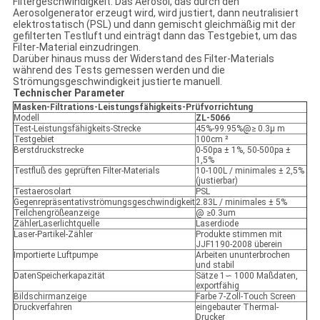
Filtergeschwindigkeit. Das Aerosol, das durch den
Aerosolgenerator erzeugt wird, wird justiert, dann neutralisiert
elektrostatisch (PSL) und dann gemischt gleichmäßig mit der
gefilterten Testluft und einträgt dann das Testgebiet, um das
Filter-Material einzudringen.
Darüber hinaus muss der Widerstand des Filter-Materials
während des Tests gemessen werden und die
Strömungsgeschwindigkeit justierte manuell.
Technischer Parameter
Masken-Filtrations-Leistungsfähigkeits-Prüfvorrichtung
Modell
ZL-5066
Test-Leistungsfähigkeits-Strecke
45%-99.95%@≥ 0.3μ m
Testgebiet
100cm ²
Berstdruckstrecke
0-50pa ± 1%, 50-500pa ±
1,5%
Testfluß des geprüften Filter-Materials
10-100L / minimales ± 2,5%
(justierbar)
Testaerosolart
PSL
Gegenrepräsentativströmungsgeschwindigkeit
2.83L / minimales ± 5%
Teilchengrößeanzeige
@ ≥0.3um
ZählerLaserlichtquelle
Laserdiode
Laser-Partikel-Zähler
Produkte stimmen mit
JJF1190-2008 überein
Importierte Luftpumpe
Arbeiten ununterbrochen
und stabil
DatenSpeicherkapazität
Sätze 1∽ 1000 Maßdaten,
exportfähig
Bildschirmanzeige
Farbe 7-Zoll-Touch Screen
Druckverfahren
eingebauter Thermal-
Drucker