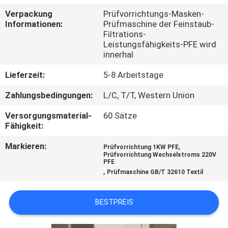
Verpackung
Prüfvorrichtungs-Masken-
QUALITÄTSKONTROLLE
Informationen:
Prüfmaschine der Feinstaub-
Filtrations-
Leistungsfähigkeits-PFE wird
TRETEN
innerhal
SIE
Lieferzeit:
5-8 Arbeitstage
MIT
Zahlungsbedingungen:
L/C, T/T, Western Union
UNS
Versorgungsmaterial-
60 Sätze
IN
Fähigkeit:
VERBINDUNG
Markieren:
,
Prüfvorrichtung 1KW PFE
Prüfvorrichtung Wechselstroms 220V
PFE
,
NACHRICHTEN
Prüfmaschine GB/T 32610 Textil
BESTPREIS
FORDERN
SIE EIN