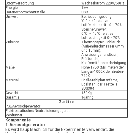
Stromversorgung
Wechselstrom 220V/50Hz
Energie
1kw
Datenexportschnittstelle
USB
Umwelt
Betriebsumgebung:
℃ 0∽ 40 relative
Luftfeuchtigkeit 10∽ 70%
Speicherumwelt:
0 ℃ ∽ 45 ℃ relative
Luftfeuchtigkeit 0∽ 70%
Zubehör
Thermopapier, Schlauch
(Außendurchmesser 6mm
und 15mm),
Anweisungshandbuch,
Prüfbericht,
Konformitätsbescheinigung
Maße
Höhe 1750 (Millimeter) der
Längen-1000X der Breiten-
760X
Material
Shell-Stahlplattenfarbe,
Edelstahl der Testteile
SUS304
Gewicht
150Kg
Garantie
1-jährig
Zusätze
PSL-Aerosolgenerator
Elektrostatisches Neutralisierungsgerät
Verdünner
Komponente
1.
Aerosolgenerator
Es wird hauptsächlich für die Experimente verwendet, die