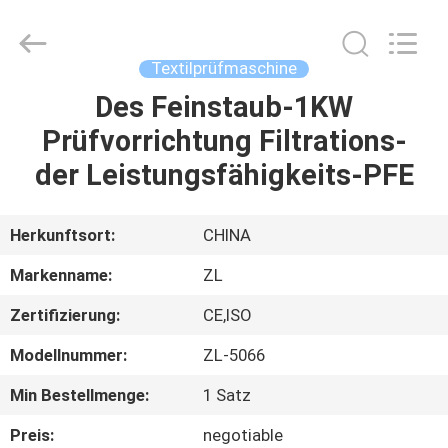
Instrument
Technology
Co.,
Ltd..
All
Textilprüfmaschine
Rights
Reserved.
Des Feinstaub-1KW
HAUS
Prüfvorrichtung Filtrations-
PRODUKTE
der Leistungsfähigkeits-PFE
VIDEOS
Herkunftsort:
CHINA
Markenname:
ZL
ÜBER
Zertifizierung:
CE,ISO
UNS
Modellnummer:
ZL-5066
FABRIK-
Min Bestellmenge:
1 Satz
AUSFLUG
Preis:
negotiable