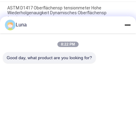
ASTM D1417 Oberflächensp tensionmeter Hohe
Wiederholgenauigkeit Dynamisches Oberflächensp
tensionmeter
Luna
Automatische Walzmaschine für nicht gewebte Stoffe mit
Randsteuerungsanlage
8:22 PM
G278 Stoff-Oszillations-Abriebprüfgerät und Wyzenbeek-
Abriebprüfmaschine für Leder
Good day, what product are you looking for?
Beliebte Kategorien
Alle
Vulkanisierungspresse-
Gummiprüfmaschine
Maschine
Walzenmühle Zwei
Universalprüfmaschine
Banbury-Mischer
Zugprüfmaschine