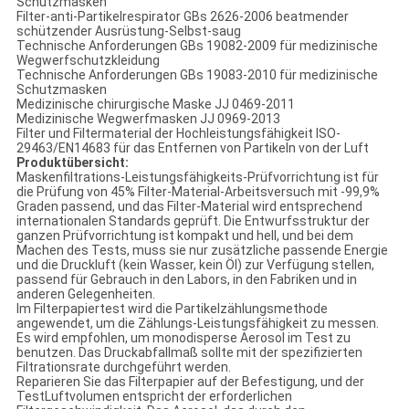
Schutzmasken
Filter-anti-Partikelrespirator GBs 2626-2006 beatmender
schützender Ausrüstung-Selbst-saug
Technische Anforderungen GBs 19082-2009 für medizinische
Wegwerfschutzkleidung
Technische Anforderungen GBs 19083-2010 für medizinische
Schutzmasken
Medizinische chirurgische Maske JJ 0469-2011
Medizinische Wegwerfmasken JJ 0969-2013
Filter und Filtermaterial der Hochleistungsfähigkeit ISO-
29463/EN14683 für das Entfernen von Partikeln von der Luft
Produktübersicht:
Maskenfiltrations-Leistungsfähigkeits-Prüfvorrichtung ist für
die Prüfung von 45% Filter-Material-Arbeitsversuch mit -99,9%
Graden passend, und das Filter-Material wird entsprechend
internationalen Standards geprüft. Die Entwurfsstruktur der
ganzen Prüfvorrichtung ist kompakt und hell, und bei dem
Machen des Tests, muss sie nur zusätzliche passende Energie
und die Druckluft (kein Wasser, kein Öl) zur Verfügung stellen,
passend für Gebrauch in den Labors, in den Fabriken und in
anderen Gelegenheiten.
Im Filterpapiertest wird die Partikelzählungsmethode
angewendet, um die Zählungs-Leistungsfähigkeit zu messen.
Es wird empfohlen, um monodisperse Aerosol im Test zu
benutzen. Das Druckabfallmaß sollte mit der spezifizierten
Filtrationsrate durchgeführt werden.
Reparieren Sie das Filterpapier auf der Befestigung, und der
TestLuftvolumen entspricht der erforderlichen