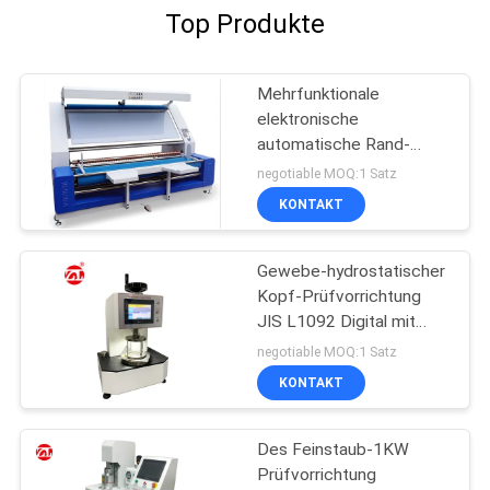
Top Produkte
Mehrfunktionale
elektronische
automatische Rand-
Gewebe-Inspektions-
negotiable MOQ:1 Satz
Maschine
KONTAKT
Gewebe-hydrostatischer
Kopf-Prüfvorrichtung
JIS L1092 Digital mit
LCD-Touch Screen
negotiable MOQ:1 Satz
KONTAKT
Des Feinstaub-1KW
Prüfvorrichtung