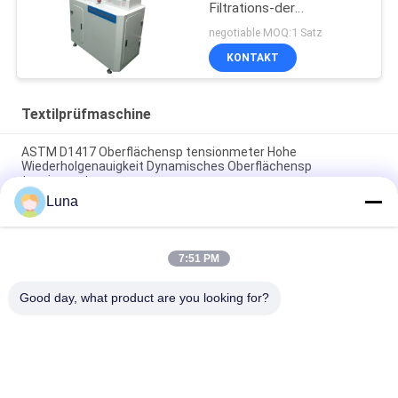
Filtrations-der
Leistungsfähigkeits-PFE
negotiable MOQ:1 Satz
KONTAKT
Textilprüfmaschine
ASTM D1417 Oberflächensp tensionmeter Hohe
Wiederholgenauigkeit Dynamisches Oberflächensp
tensionmeter
Luna
Automatische Walzmaschine für nicht gewebte Stoffe mit
Randsteuerungsanlage
7:51 PM
G278 Stoff-Oszillations-Abriebprüfgerät und Wyzenbeek-
Abriebprüfmaschine für Leder
Good day, what product are you looking for?
Beliebte Kategorien
Alle
Vulkanisierungspresse-
Gummiprüfmaschine