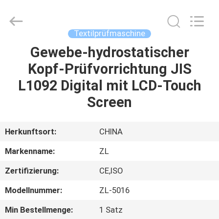
Instrument
Technology
Co.,
Ltd..
All
Textilprüfmaschine
Rights
Reserved.
Gewebe-hydrostatischer
HAUS
Kopf-Prüfvorrichtung JIS
PRODUKTE
L1092 Digital mit LCD-Touch
Screen
VIDEOS
Herkunftsort:
CHINA
ÜBER
Markenname:
ZL
UNS
Zertifizierung:
CE,ISO
FABRIK-
Modellnummer:
ZL-5016
AUSFLUG
Min Bestellmenge:
1 Satz