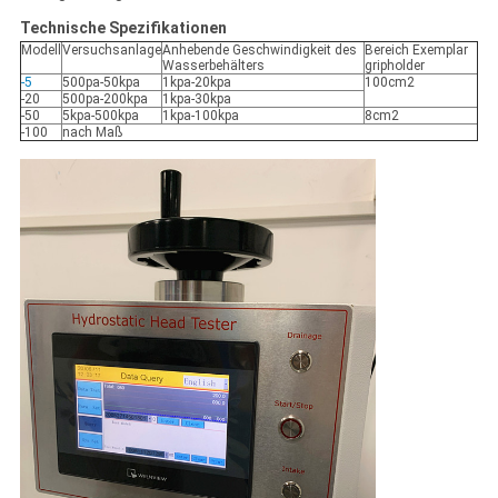
Technische Spezifikationen
Modell
Versuchsanlage
Anhebende Geschwindigkeit des
Bereich Exemplar
Wasserbehälters
gripholder
-5
500pa-50kpa
1kpa-20kpa
100cm2
-20
500pa-200kpa
1kpa-30kpa
-50
5kpa-500kpa
1kpa-100kpa
8cm2
-100
nach Maß