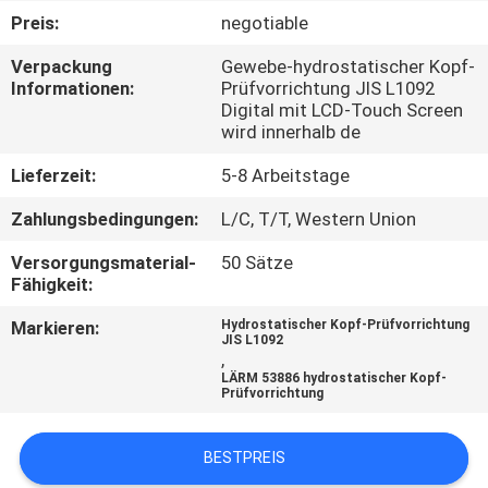
Preis:
negotiable
QUALITÄTSKONTROLLE
Verpackung
Gewebe-hydrostatischer Kopf-
Informationen:
Prüfvorrichtung JIS L1092
Digital mit LCD-Touch Screen
TRETEN
wird innerhalb de
SIE
Lieferzeit:
5-8 Arbeitstage
MIT
Zahlungsbedingungen:
L/C, T/T, Western Union
UNS
IN
Versorgungsmaterial-
50 Sätze
Fähigkeit:
VERBINDUNG
Markieren:
Hydrostatischer Kopf-Prüfvorrichtung
JIS L1092
,
NACHRICHTEN
LÄRM 53886 hydrostatischer Kopf-
Prüfvorrichtung
FORDERN
BESTPREIS
SIE EIN