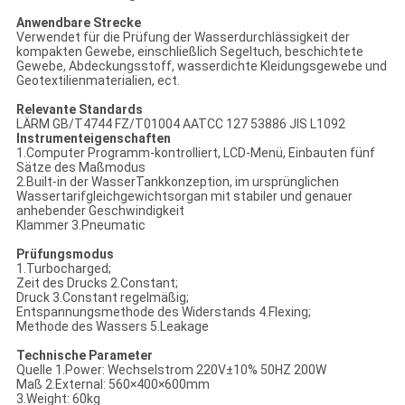
Anwendbare Strecke
Verwendet für die Prüfung der Wasserdurchlässigkeit der
kompakten Gewebe, einschließlich Segeltuch, beschichtete
Gewebe, Abdeckungsstoff, wasserdichte Kleidungsgewebe und
Geotextilienmaterialien, ect.
Relevante Standards
LÄRM GB/T4744 FZ/T01004 AATCC 127 53886 JIS L1092
Instrumenteigenschaften
1.Computer Programm-kontrolliert, LCD-Menü, Einbauten fünf
Sätze des Maßmodus
2.Built-in der WasserTankkonzeption, im ursprünglichen
Wassertarifgleichgewichtsorgan mit stabiler und genauer
anhebender Geschwindigkeit
Klammer 3.Pneumatic
Prüfungsmodus
1.Turbocharged;
Zeit des Drucks 2.Constant;
Druck 3.Constant regelmäßig;
Entspannungsmethode des Widerstands 4.Flexing;
Methode des Wassers 5.Leakage
Technische Parameter
Quelle 1.Power: Wechselstrom 220V±10% 50HZ 200W
Maß 2.External: 560×400×600mm
3.Weight: 60kg