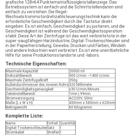
grafische 128×64 Punktematrixflüssigkristallanzeige. Das
Betriebssystem ist einfach und die Schnittstellendaten sind
einfach zu verstehen. Die Regel-
Wechselstrommotordrehzahlsteuerungstechnik kann die
erforderliche Geschwindigkeit durch die Tastatur direkt
eingeben. Es ist einfach, Geschwindigkeit zu justieren, und die
Geschwindigkeit ist während der Geschwindigkeitsoperation
stabil. Diese Art der Zentrifuge ist das weit verbreitetste in der
super-saugfähigen Harzindustrie; Digital-Trockenschleuder sind
in der Papierherstellung, Gewebe, Drucken und Färben, Windeln
und andere Industrien weit verbreitet. Es ist eine unentbehrliche
Hilfe für seine Produktionsstandorte und -labors.
Technische Eigenschaften:
Maximale Kapazität
20000 ml
Drehzahlbereich
900 U/min ~1400 U/min
Maximale Zentrifugalkraft
350g
Außendurchmesser des inneren Rohrs
320 Millimeter
Geschwindigkeitsgenauigkeit
±30 U/min/Minute
Zeiteinstellbereich
1min | 99min
Stromversorgung
AC220V, 50Hz
Maße (L x W x H)
430mm x 580mm x 620mm
Nettogewicht
60 Kilogramm
Komplette Liste:
Name
Einheit
Quantität
Digital-Trockenschleuder
Satz
1
Stromkabel
Streifen
1