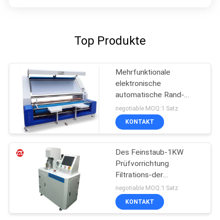
Top Produkte
Mehrfunktionale
elektronische
automatische Rand-
Gewebe-Inspektions-
negotiable MOQ:1 Satz
Maschine
KONTAKT
Des Feinstaub-1KW
Prüfvorrichtung
Filtrations-der
Leistungsfähigkeits-PFE
negotiable MOQ:1 Satz
KONTAKT