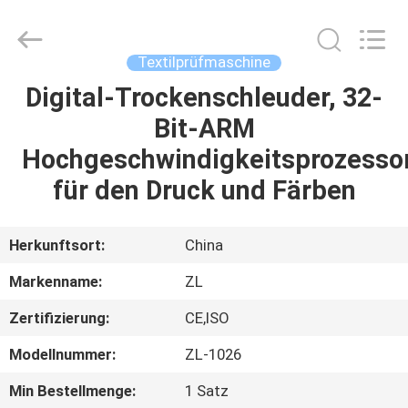
Instrument
Technology
Co.,
Ltd..
All
Textilprüfmaschine
Rights
Reserved.
Digital-Trockenschleuder, 32-
HAUS
Bit-ARM
PRODUKTE
Hochgeschwindigkeitsprozesso
für den Druck und Färben
VIDEOS
Herkunftsort:
China
ÜBER
Markenname:
ZL
UNS
Zertifizierung:
CE,ISO
FABRIK-
Modellnummer:
ZL-1026
AUSFLUG
Min Bestellmenge:
1 Satz