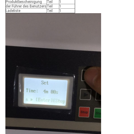
Produktbescheinigung
Teil
1
der Führer des Benutzers
Teil
1
Ladeliste
Teil
1