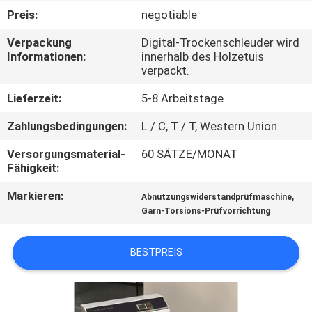
Preis:
negotiable
QUALITÄTSKONTROLLE
Verpackung
Digital-Trockenschleuder wird
Informationen:
innerhalb des Holzetuis
verpackt.
TRETEN
SIE
Lieferzeit:
5-8 Arbeitstage
MIT
Zahlungsbedingungen:
L / C, T / T, Western Union
UNS
Versorgungsmaterial-
60 SÄTZE/MONAT
IN
Fähigkeit:
VERBINDUNG
Markieren:
,
Abnutzungswiderstandprüfmaschine
Garn-Torsions-Prüfvorrichtung
NACHRICHTEN
BESTPREIS
FORDERN
SIE EIN