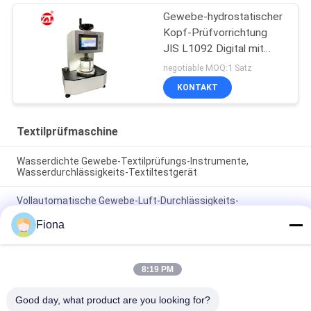
Gewebe-hydrostatischer
Kopf-Prüfvorrichtung
JIS L1092 Digital mit
LCD-Touch Screen
negotiable MOQ:1 Satz
KONTAKT
Textilprüfmaschine
Wasserdichte Gewebe-Textilprüfungs-Instrumente,
Wasserdurchlässigkeits-Textiltestgerät
Vollautomatische Gewebe-Luft-Durchlässigkeits-
Prüfvorrichtung, keine Verfärbung und keine Oxidation
Fiona
Automatische Walzmaschine für nicht gewebte Stoffe mit
Randsteuerungsanlage
8:19 PM
Beliebte Kategorien
Alle
Good day, what product are you looking for?