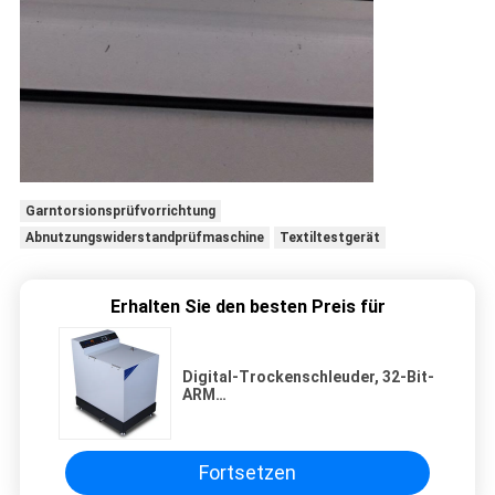
Garntorsionsprüfvorrichtung
Abnutzungswiderstandprüfmaschine
Textiltestgerät
Erhalten Sie den besten Preis für
Digital-Trockenschleuder, 32-Bit-
ARM
Hochgeschwindigkeitsprozessor
für den Druck und Färben
Fortsetzen