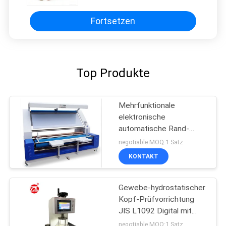
Fortsetzen
Top Produkte
Mehrfunktionale
elektronische
automatische Rand-
Gewebe-Inspektions-
negotiable MOQ:1 Satz
Maschine
KONTAKT
Gewebe-hydrostatischer
Kopf-Prüfvorrichtung
JIS L1092 Digital mit
LCD-Touch Screen
negotiable MOQ:1 Satz